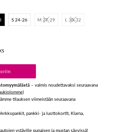
3
S 24-26
M 27-29
L 30-32
XS
astomyymälästä
– valmis noudettavaksi seuraavana
aukiolomme
)
ämme tilauksen viimeistään seuraavana
Verkkopankit, pankki- ja luottokortit, Klarna,
autojen ystäville punaisen ja mustan sävyissä!