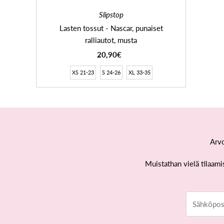
Slipstop
Lasten tossut - Nascar, punaiset
ralliautot, musta
20,90€
XS 21-23
S 24-26
XL 33-35
Arvo
Muistathan vielä tilaami
Sähköposti