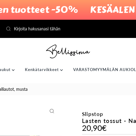
 tuotteet -50%
KESÄALEN LOP
aukut
Kenkätarvikkeet
VARASTOMYYMÄLÄN AUKIOL
alliautot, musta
Slipstop
Lasten tossut - Na
20,90€