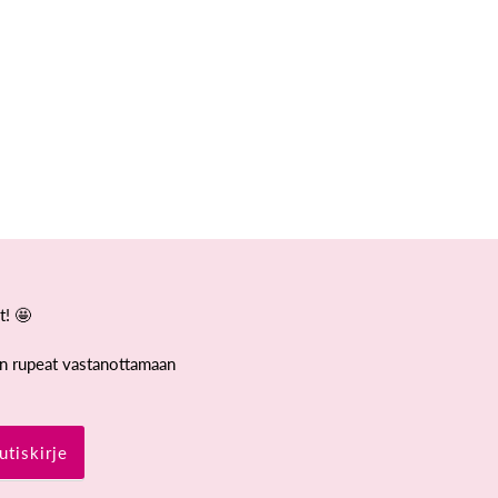
t! 🤩
iin rupeat vastanottamaan
utiskirje