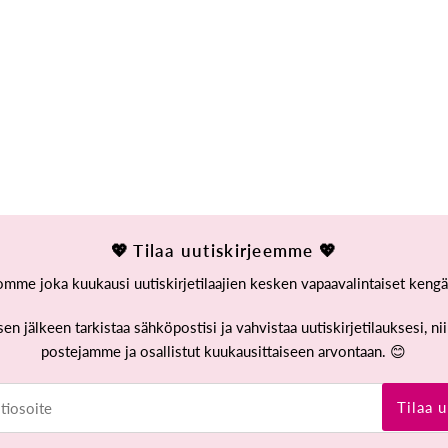
💖 Tilaa uutiskirjeemme 💖
mme joka kuukausi uutiskirjetilaajien kesken vapaavalintaiset kengä
sen jälkeen tarkistaa sähköpostisi ja vahvistaa uutiskirjetilauksesi, n
postejamme ja osallistut kuukausittaiseen arvontaan. 😊
osoite
Tilaa u