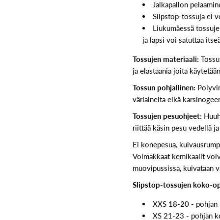
Jalkapallon pelaaminen
Slipstop-tossuja ei v
Liukumäessä tossujen
ja lapsi voi satuttaa itse
Tossujen materiaali:
Tossut
ja elastaania joita käytetää
Tossun pohjallinen:
Polyviny
väriaineita eikä karsinogee
Tossujen pesuohjeet:
Huuht
riittää käsin pesu vedellä j
Ei konepesua, kuivausrumpua
Voimakkaat kemikaalit voiva
muovipussissa, kuivataan va
Slipstop-tossujen koko-o
XXS 18-20 - pohjan
XS 21-23 - pohjan 