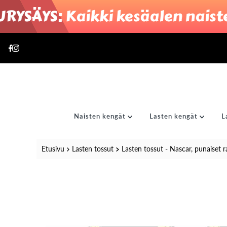
ÄYS: Kaikki kesäalen naisten
Translation missing: fi.accessibility.skip_to_text
Naisten kengät
Lasten kengät
L
Etusivu
Lasten tossut
Lasten tossut - Nascar, punaiset r