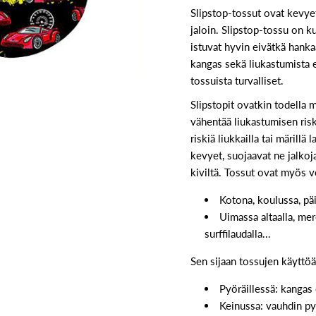
Slipstop-tossut ovat kevyet,
jaloin. Slipstop-tossu on k
istuvat hyvin eivätkä hanka
kangas sekä liukastumista 
tossuista turvalliset.
Slipstopit ovatkin todella m
vähentää liukastumisen ris
riskiä liukkailla tai märillä
kevyet, suojaavat ne jalkoja
kiviltä. Tossut ovat myös 
Kotona, koulussa, päi
Uimassa altaalla, mer
surffilaudalla...
Sen sijaan tossujen käyttöä 
Pyöräillessä: kangas 
Keinussa: vauhdin pys