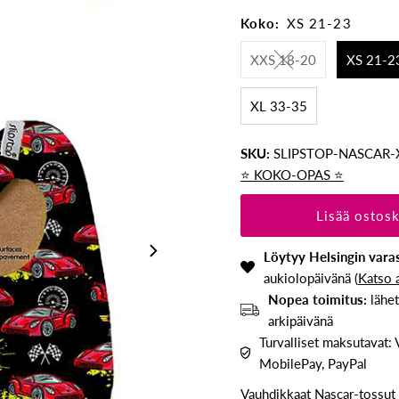
Koko:
XS 21-23
XXS 18-20
XS 21-2
XL 33-35
SKU:
SLIPSTOP-NASCAR-
⭐️ KOKO-OPAS ⭐️
Löytyy Helsingin var
aukiolopäivänä (
Katso 
Nopea toimitus:
lähet
arkipäivänä
Turvalliset maksutavat: 
MobilePay, PayPal
Vauhdikkaat Nascar-tossut 