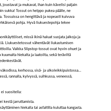
 joustavat ja mukavat, ihan kuin kävelisi paljain
uin sukka! Tossut on helppo pukea päälle, ne
a. Tossuissa on hengittävä ja nopeasti kuivuva
ehkäisevä pohja. Hyvä liukuestepohja tekee
onikäyttöiset, missä ikinä haluat suojata jalkoja ja
kiä. Liukuestetossut vähentävät liukastumisen
 lattioilla. Vaikka Slipstop-tossut ovat hyvin ohuet ja
 kuumalta hiekalta ja laatoilta, sekä teräviltä
vedenkestävät.
väkodissa, kerhossa, sisä- ja ulkoleikkipuistossa...
essä, rannalla, kylvyssä, suihkussa, veneessä,
ei suositella:
ei kestä jarruttamista.
äyttäminen hiekalla tai asfaltilla kuluttaa kangasta.