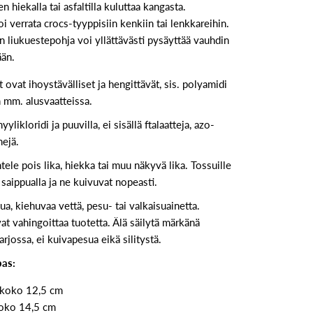
 hiekalla tai asfaltilla kuluttaa kangasta.
oi verrata crocs-tyyppisiin kenkiin tai lenkkareihin.
 liukuestepohja voi yllättävästi pysäyttää vauhdin
ään.
 ovat ihoystävälliset ja hengittävät, sis. polyamidi
n mm. alusvaatteissa.
ylikloridi ja puuvilla, ei sisällä ftalaatteja, azo-
nejä.
ele pois lika, hiekka tai muu näkyvä lika. Tossuille
a saippualla ja ne kuivuvat nopeasti.
, kiehuvaa vettä, pesu- tai valkaisuainetta.
t vahingoittaa tuotetta. Älä säilytä märkänä
rjossa, ei kuivapesua eikä silitystä.
pas:
 koko 12,5 cm
koko 14,5 cm