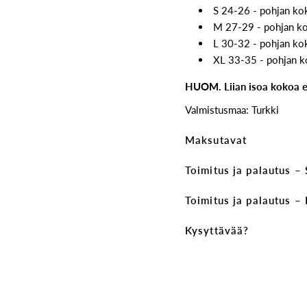
S 24-26 - pohjan ko
M 27-29 - pohjan k
L 30-32 - pohjan ko
XL 33-35 - pohjan 
HUOM. Liian isoa kokoa ei
Valmistusmaa: Turkki
Maksutavat
Toimitus ja palautus –
Toimitus ja palautus –
Kysyttävää?