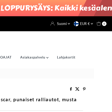
PURYSÄYS: Kaikki kesäalen na
Suomi
EUR €
0
OAJAT
Asiakaspalvelu
Lahjakortit
scar, punaiset ralliautot, musta