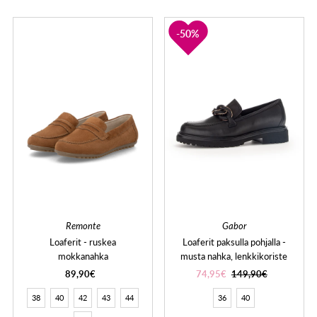
50%
Remonte
Gabor
Loaferit - ruskea
Loaferit paksulla pohjalla -
mokkanahka
musta nahka, lenkkikoriste
89,90€
74,95€
149,90€
38
40
42
43
44
36
40