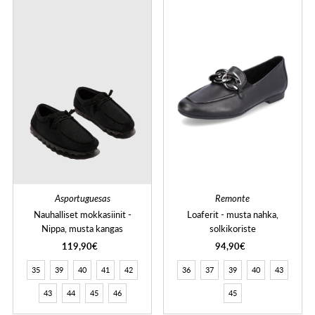
Asportuguesas
Remonte
Nauhalliset mokkasiinit -
Loaferit - musta nahka,
Nippa, musta kangas
solkikoriste
119,90€
94,90€
35
39
40
41
42
36
37
39
40
43
43
44
45
46
45