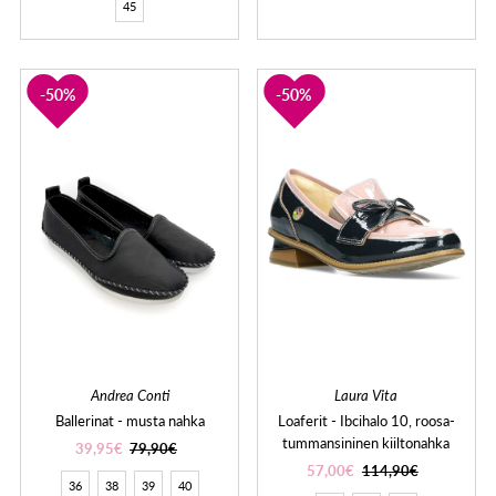
45
50%
50%
Andrea Conti
Laura Vita
Ballerinat - musta nahka
Loaferit - Ibcihalo 10, roosa-
tummansininen kiiltonahka
39,95€
79,90€
57,00€
114,90€
36
38
39
40