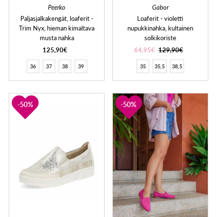
Peerko
Gabor
Paljasjalkakengät, loaferit -
Loaferit - violetti
Trim Nyx, hieman kimaltava
nupukkinahka, kultainen
musta nahka
solkikoriste
125,90€
64,95€
129,90€
36
37
38
39
35
35,5
38,5
50%
50%