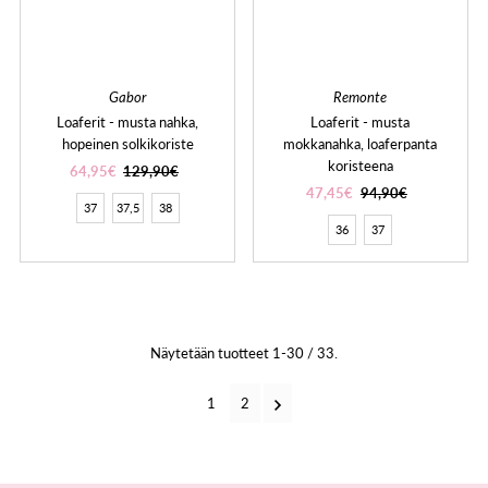
Gabor
Remonte
Loaferit - musta nahka,
Loaferit - musta
hopeinen solkikoriste
mokkanahka, loaferpanta
koristeena
64,95€
129,90€
47,45€
94,90€
37
37,5
38
36
37
Näytetään tuotteet 1-30 / 33.
1
2