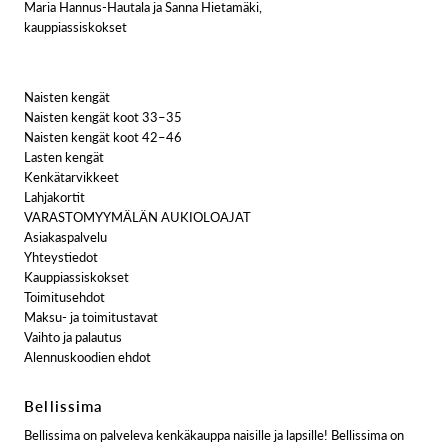
Maria Hannus-Hautala ja Sanna Hietamäki,
kauppiassiskokset
Naisten kengät
Naisten kengät koot 33–35
Naisten kengät koot 42–46
Lasten kengät
Kenkätarvikkeet
Lahjakortit
VARASTOMYYMÄLÄN AUKIOLOAJAT
Asiakaspalvelu
Yhteystiedot
Kauppiassiskokset
Toimitusehdot
Maksu- ja toimitustavat
Vaihto ja palautus
Alennuskoodien ehdot
Bellissima
Bellissima on palveleva kenkäkauppa naisille ja lapsille! Bellissima on