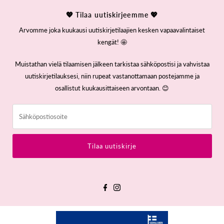
💖 Tilaa uutiskirjeemme 💖
Arvomme joka kuukausi uutiskirjetilaajien kesken vapaavalintaiset
kengät! 🤩
Muistathan vielä tilaamisen jälkeen tarkistaa sähköpostisi ja vahvistaa
uutiskirjetilauksesi, niin rupeat vastanottamaan postejamme ja
osallistut kuukausittaiseen arvontaan. 😊
Sähköpostiosoite
Tilaa uutiskirje