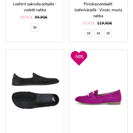
Loaferit paksulla pohjalla -
Pistokassandaalit
violetti nahka
loaferkärjellä - Vivian, musta
nahka
49,95€
99,90€
59,95€
119,90€
36
33
34
35
50%