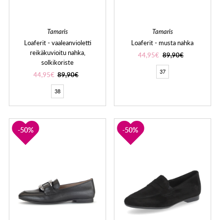
Tamaris
Tamaris
Loaferit - vaaleanvioletti
Loaferit - musta nahka
reikäkuvioitu nahka,
44,95€
89,90€
solkikoriste
37
44,95€
89,90€
38
50%
50%