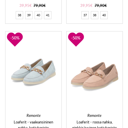
39,95€
79,90€
39,95€
79,90€
38
39
40
41
37
38
40
50%
50%
Remonte
Remonte
Loaferit - vaaleansininen
Loaferit - roosa nahka,
nahka, ketjukoriste
pinkkisävyinen ketjukoriste