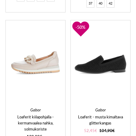
37
40
42
50%
Gabor
Gabor
Loaferit kiilapohjalla -
Loaferit - musta kimaltava
kermanvaalea nahka,
glitterkangas
solmukoriste
52,45€
104,90€