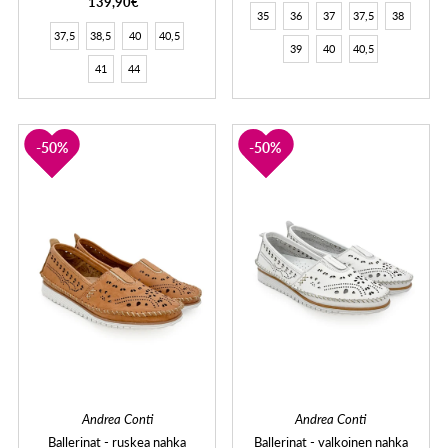
139,90€
35
36
37
37,5
38
37,5
38,5
40
40,5
39
40
40,5
41
44
50%
50%
Andrea Conti
Andrea Conti
Ballerinat - ruskea nahka
Ballerinat - valkoinen nahka