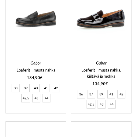
Gabor
Gabor
Loaferit - musta nahka
Loaferit - musta nahka,
kiiltävä ja mokka
134,90€
134,90€
38
39
40
41
42
36
37
39
41
42
42,5
43
44
42,5
43
44