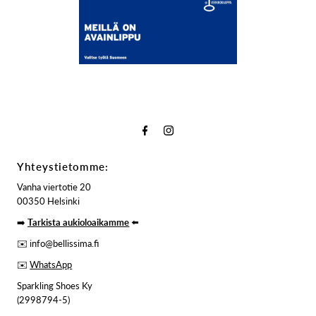
Yhteystietomme:
Vanha viertotie 20
00350 Helsinki
➡️
Tarkista aukioloaikamme
⬅️
✉️ info@bellissima.fi
✉️
WhatsApp
Sparkling Shoes Ky
(2998794-5)