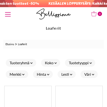
ten tuotteet -50%
KESÄALEN LOPPURYSÄYS: Kaikki kesäal
Translation missing: fi.accessibility.skip_to_text
0
Loaferit
Etusivu
Loaferit
Tuoteryhmä
Koko
Tuotetyyppi
Merkki
Hinta
Lesti
Väri