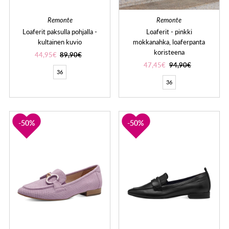
Remonte
Remonte
Loaferit paksulla pohjalla -
Loaferit - pinkki
kultainen kuvio
mokkanahka, loaferpanta
koristeena
44,95€
89,90€
47,45€
94,90€
36
36
50%
50%