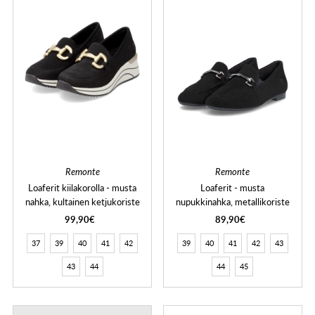
Remonte
Remonte
Loaferit kiilakorolla - musta
Loaferit - musta
nahka, kultainen ketjukoriste
nupukkinahka, metallikoriste
99,90€
89,90€
37
39
40
41
42
39
40
41
42
43
43
44
44
45