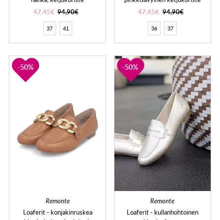
47,45€
94,90€
47,45€
94,90€
37
41
36
37
50%
50%
Remonte
Remonte
Loaferit - konjakinruskea
Loaferit - kullanhohtoinen