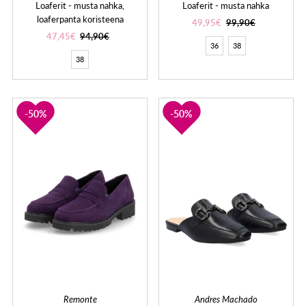
Loaferit - musta nahka,
Loaferit - musta nahka
loaferpanta koristeena
49,95€
99,90€
47,45€
94,90€
36
38
38
50%
50%
Remonte
Andres Machado