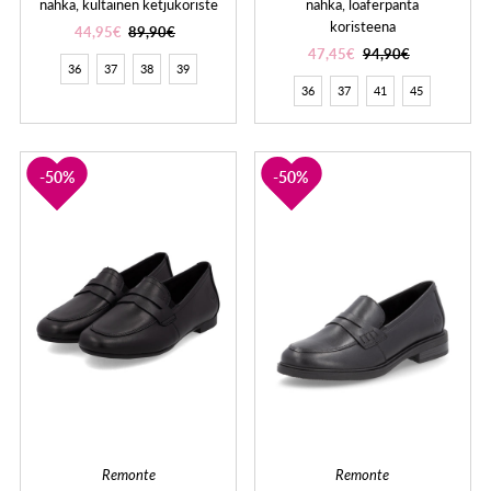
nahka, kultainen ketjukoriste
nahka, loaferpanta
koristeena
44,95€
89,90€
47,45€
94,90€
36
37
38
39
36
37
41
45
50%
50%
Remonte
Remonte