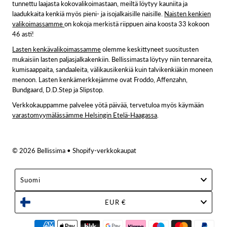
tunnettu laajasta kokovalikoimastaan, meiltä löytyy kauniita ja
laadukkaita kenkiä myös pieni- ja isojalkaisille naisille.
Naisten kenkien
valikoimassamme
on kokoja merkistä riippuen aina koosta 33 kokoon
46 asti!
Lasten kenkävalikoimassamme
olemme keskittyneet suositusten
mukaisiin lasten paljasjalkakenkiin. Bellissimasta löytyy niin tennareita,
kumisaappaita, sandaaleita, välikausikenkiä kuin talvikenkiäkin moneen
menoon. Lasten kenkämerkkejämme ovat Froddo, Affenzahn,
Bundgaard, D.D.Step ja Slipstop.
Verkkokauppamme palvelee yötä päivää, tervetuloa myös käymään
varastomyymälässämme Helsingin Etelä-Haagassa
.
© 2026 Bellissima
• Shopify-verkkokaupat
Suomi
EUR €