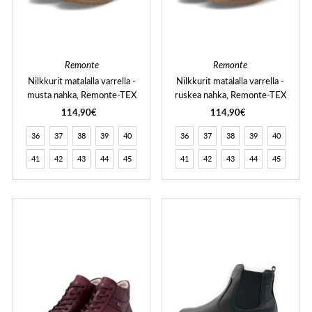
Remonte
Remonte
Nilkkurit matalalla varrella -
Nilkkurit matalalla varrella -
musta nahka, Remonte-TEX
ruskea nahka, Remonte-TEX
114,90€
114,90€
36
37
38
39
40
36
37
38
39
40
41
42
43
44
45
41
42
43
44
45