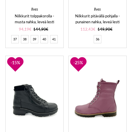
Ilves
Ilves
Nilkkurit tolppakorolla -
Nilkkurit pitävällä pohjalla -
musta nahka, leveä lesti
punainen nahka, leveä lesti
94,19€
144,90€
112,43€
149,90€
37
38
39
40
41
36
15%
25%