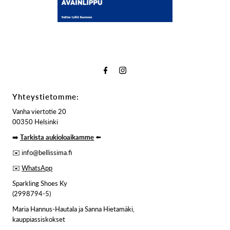
Yhteystietomme:
Vanha viertotie 20
00350 Helsinki
➡️
Tarkista aukioloaikamme
⬅️
✉️ info@bellissima.fi
✉️
WhatsApp
Sparkling Shoes Ky
(2998794-5)
Maria Hannus-Hautala ja Sanna Hietamäki,
kauppiassiskokset