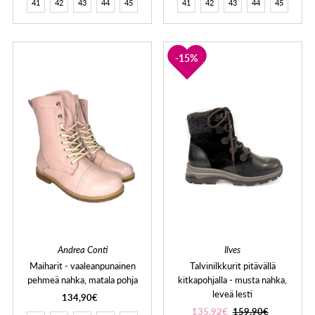
41
42
43
44
45
41
42
43
44
45
15%
Andrea Conti
Ilves
Maiharit - vaaleanpunainen
Talvinilkkurit pitävällä
pehmeä nahka, matala pohja
kitkapohjalla - musta nahka,
leveä lesti
134,90€
135,92€
159,90€