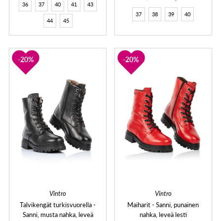
36
37
40
41
43
37
38
39
40
44
45
20%
20%
Vintro
Vintro
Talvikengät turkisvuorella -
Maiharit - Sanni, punainen
Sanni, musta nahka, leveä
nahka, leveä lesti