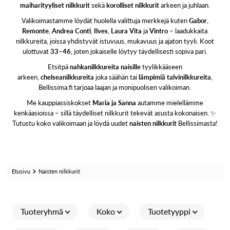
maiharityyliset nilkkurit
sekä
korolliset nilkkurit
arkeen ja juhlaan.
Valikoimastamme löydät huolella valittuja merkkejä kuten
Gabor
,
Remonte
,
Andrea Conti
,
Ilves
,
Laura Vita
ja
Vintro
– laadukkaita
nilkkureita, joissa yhdistyvät istuvuus, mukavuus ja ajaton tyyli. Koot
ulottuvat
33–46
, joten jokaiselle löytyy täydellisesti sopiva pari.
Etsitpä
nahkanilkkureita naisille
tyylikkääseen
arkeen,
chelseanilkkureita
joka säähän tai
lämpimiä talvinilkkureita
,
Bellissima.fi tarjoaa laajan ja monipuolisen valikoiman.
Me kauppiassiskokset
Maria ja Sanna
autamme mielellämme
kenkäasioissa – sillä täydelliset nilkkurit tekevät asusta kokonaisen. ✨
Tutustu koko valikoimaan ja löydä uudet
naisten nilkkurit
Bellissimasta!
Etusivu
Naisten nilkkurit
Tuoteryhmä
Koko
Tuotetyyppi