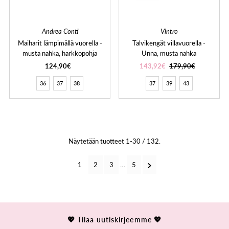
Andrea Conti
Vintro
Maiharit lämpimällä vuorella -
Talvikengät villavuorella -
musta nahka, harkkopohja
Unna, musta nahka
124,90€
143,92€
179,90€
36
37
38
37
39
43
Näytetään tuotteet 1-30 / 132.
1
2
3
…
5
💖 Tilaa uutiskirjeemme 💖