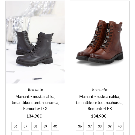
Remonte
Remonte
Maiharit - musta nahka,
Maiharit - ruskea nahka,
timanttikoristeet nauhoissa,
timanttikoristeet nauhoissa,
Remonte-TEX
Remonte-TEX
134,90€
134,90€
36
37
38
39
40
36
37
38
39
40