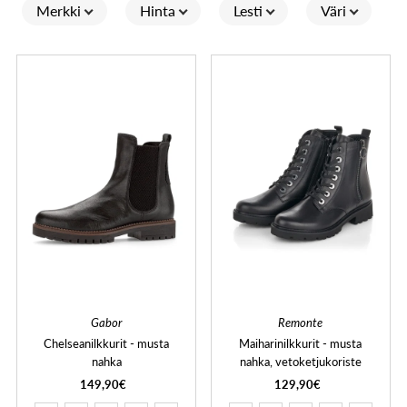
Merkki
Hinta
Lesti
Väri
Gabor
Remonte
Chelseanilkkurit - musta
Maiharinilkkurit - musta
nahka
nahka, vetoketjukoriste
149,90€
129,90€