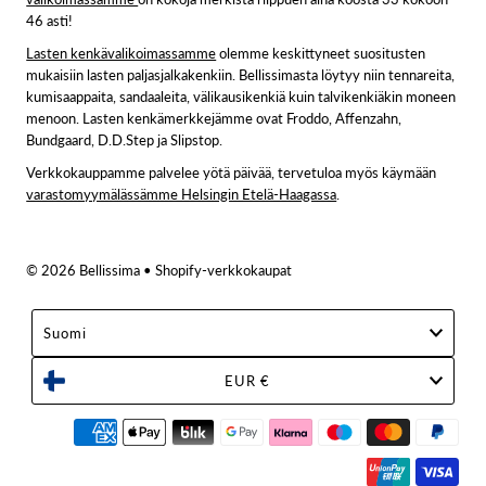
46 asti!
Lasten kenkävalikoimassamme
olemme keskittyneet suositusten
mukaisiin lasten paljasjalkakenkiin. Bellissimasta löytyy niin tennareita,
kumisaappaita, sandaaleita, välikausikenkiä kuin talvikenkiäkin moneen
menoon. Lasten kenkämerkkejämme ovat Froddo, Affenzahn,
Bundgaard, D.D.Step ja Slipstop.
Verkkokauppamme palvelee yötä päivää, tervetuloa myös käymään
varastomyymälässämme Helsingin Etelä-Haagassa
.
© 2026 Bellissima
• Shopify-verkkokaupat
Suomi
EUR €