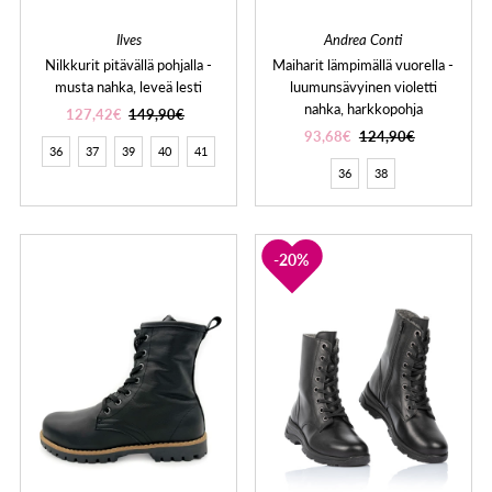
Ilves
Andrea Conti
Nilkkurit pitävällä pohjalla -
Maiharit lämpimällä vuorella -
musta nahka, leveä lesti
luumunsävyinen violetti
nahka, harkkopohja
127,42€
149,90€
93,68€
124,90€
36
37
39
40
41
36
38
20%