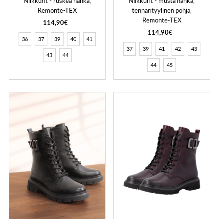
Nilkkurit - ruskea nahka,
Nilkkurit - musta nahka,
Remonte-TEX
tennarityylinen pohja,
Remonte-TEX
114,90€
114,90€
36
37
39
40
41
37
39
41
42
43
43
44
44
45