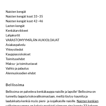
Naisten kengät
Naisten kengät koot 33–35
Naisten kengät koot 42–46
Lasten kengät
Kenkätarvikkeet
Lahjakortit
VARASTOMYYMÄLÄN AUKIOLOAJAT
Asiakaspalvelu
Yhteystiedot
Kauppiassiskokset
Toimitusehdot
Maksu- ja toimitustavat
Vaihto ja palautus
Alennuskoodien ehdot
Bellissima
Bellissima on palveleva kenkäkauppa naisille ja lapsille! Bellissima on
tunnettu laajasta kokovalikoimastaan, meiltä löytyy kauniita ja
laadukkaita kenkiä myös pieni- ja isojalkaisille naisille.
Naisten kenkien
valikoimassamme
on kokoja merkistä riippuen aina koosta 33 kokoon