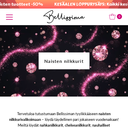
tuotteet -50%
KESÄALEN LOPPURYSÄYS: Kaikki kesäalen 
Translation missing: fi.accessibility.skip_to_text
0
Naisten nilkkurit
Tervetuloa tutustumaan Bellissiman tyylikkääseen
naisten
nilkkurivalikoimaan
– löydä täydellinen pari jokaiseen vuodenaikaan!
Meiltä löydät
nahkanilkkurit
,
chelseanilkkurit
,
nauhalliset