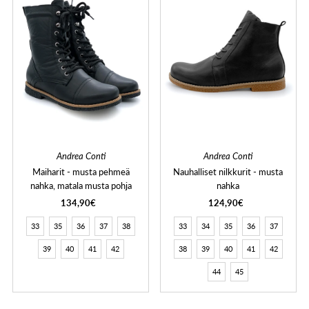
Andrea Conti
Andrea Conti
Maiharit - musta pehmeä
Nauhalliset nilkkurit - musta
nahka, matala musta pohja
nahka
134,90€
124,90€
33
35
36
37
38
33
34
35
36
37
39
40
41
42
38
39
40
41
42
44
45