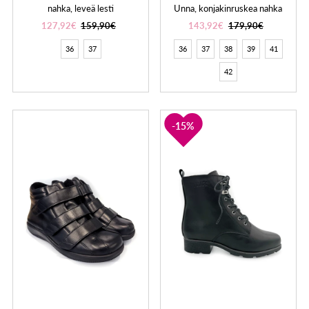
nahka, leveä lesti
Unna, konjakinruskea nahka
127,92€
159,90€
143,92€
179,90€
36
37
36
37
38
39
41
42
15%