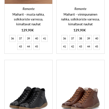
Remonte
Remonte
Maiharit - musta nahka,
Maiharit - viininpunainen
solkikoriste varressa,
nahka, solkikoriste varressa,
kimaltavat nauhat
kimaltavat nauhat
129,90€
129,90€
36
37
39
40
41
36
37
38
39
40
43
44
45
41
42
43
44
45