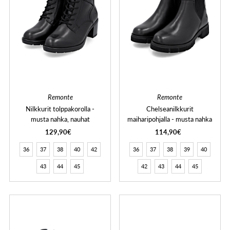
Remonte
Remonte
Nilkkurit tolppakorolla -
Chelseanilkkurit
musta nahka, nauhat
maiharipohjalla - musta nahka
129,90€
114,90€
36
37
38
40
42
36
37
38
39
40
43
44
45
42
43
44
45