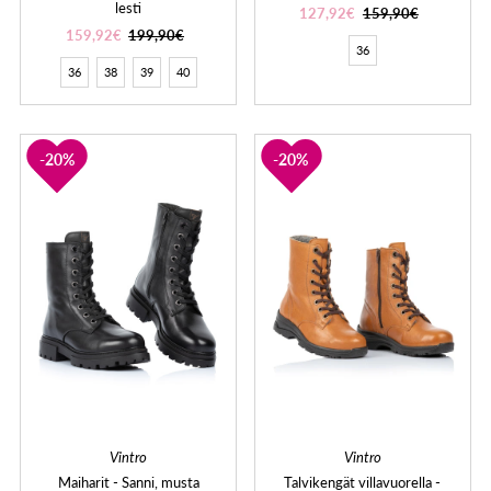
lesti
127,92€
159,90€
159,92€
199,90€
36
36
38
39
40
20%
20%
Vintro
Vintro
Maiharit - Sanni, musta
Talvikengät villavuorella -