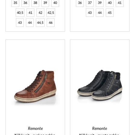
35
36
38
39
40
36
37
39
40
41
40,5
41
42
42,5
43
44
45
43
44
44,5
46
Remonte
Remonte