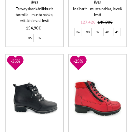
Ilves
Ilves
Terveyskenkänilkkurit
Maiharit - musta nahka, leveä
tarroilla - musta nahka,
lesti
erittäin leveä lesti
127,42€
149,90€
154,90€
36
38
39
40
41
36
39
35%
25%