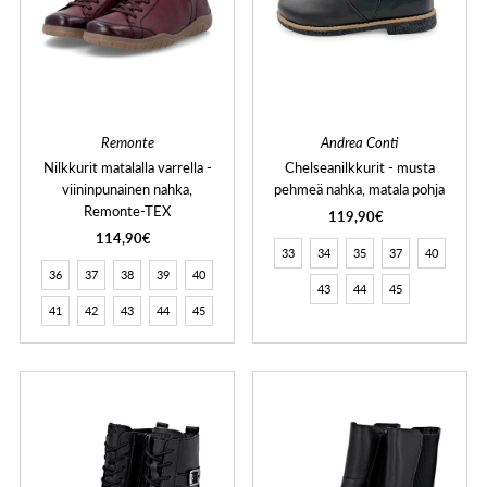
Remonte
Andrea Conti
Nilkkurit matalalla varrella -
Chelseanilkkurit - musta
viininpunainen nahka,
pehmeä nahka, matala pohja
Remonte-TEX
119,90€
114,90€
33
34
35
37
40
36
37
38
39
40
43
44
45
41
42
43
44
45