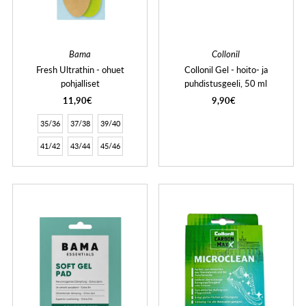
Bama
Collonil
Fresh Ultrathin - ohuet
Collonil Gel - hoito- ja
pohjalliset
puhdistusgeeli, 50 ml
11,90€
9,90€
35/36
37/38
39/40
41/42
43/44
45/46