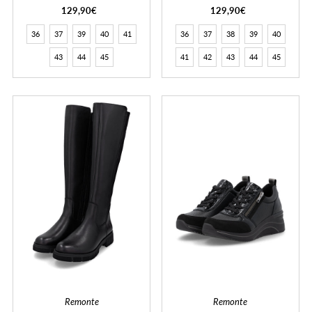
129,90€
129,90€
36
37
39
40
41
36
37
38
39
40
43
44
45
41
42
43
44
45
Remonte
Remonte