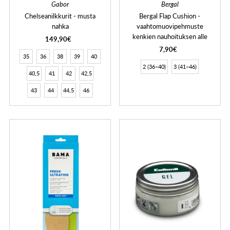
Gabor
Bergal
Chelseanilkkurit - musta
Bergal Flap Cushion -
nahka
vaahtomuovipehmuste
kenkien nauhoituksen alle
149,90€
7,90€
35
36
38
39
40
2 (36–40)
3 (41–46)
40,5
41
42
42,5
43
44
44,5
46