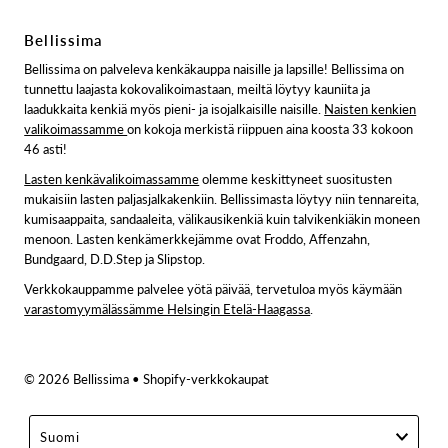
Bellissima
Bellissima on palveleva kenkäkauppa naisille ja lapsille! Bellissima on
tunnettu laajasta kokovalikoimastaan, meiltä löytyy kauniita ja
laadukkaita kenkiä myös pieni- ja isojalkaisille naisille.
Naisten kenkien
valikoimassamme
on kokoja merkistä riippuen aina koosta 33 kokoon
46 asti!
Lasten kenkävalikoimassamme
olemme keskittyneet suositusten
mukaisiin lasten paljasjalkakenkiin. Bellissimasta löytyy niin tennareita,
kumisaappaita, sandaaleita, välikausikenkiä kuin talvikenkiäkin moneen
menoon. Lasten kenkämerkkejämme ovat Froddo, Affenzahn,
Bundgaard, D.D.Step ja Slipstop.
Verkkokauppamme palvelee yötä päivää, tervetuloa myös käymään
varastomyymälässämme Helsingin Etelä-Haagassa
.
© 2026 Bellissima
• Shopify-verkkokaupat
Suomi