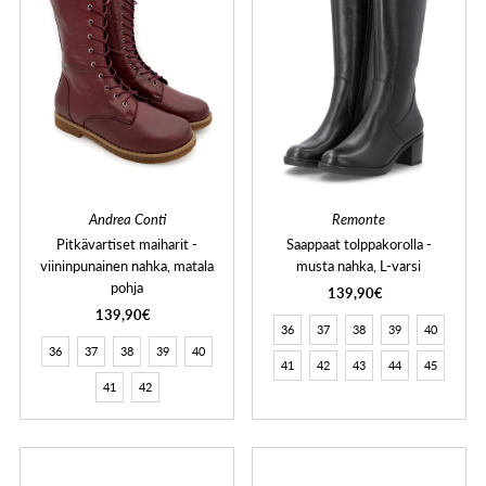
Andrea Conti
Remonte
Pitkävartiset maiharit -
Saappaat tolppakorolla -
viininpunainen nahka, matala
musta nahka, L-varsi
pohja
139,90€
139,90€
36
37
38
39
40
36
37
38
39
40
41
42
43
44
45
41
42