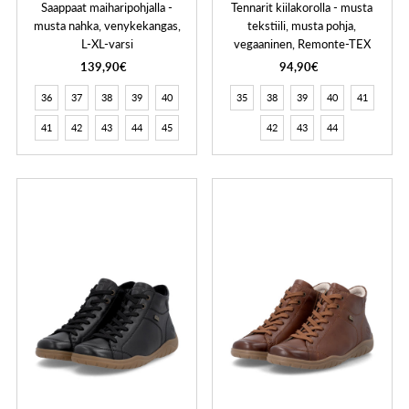
Saappaat maiharipohjalla -
Tennarit kiilakorolla - musta
musta nahka, venykekangas,
tekstiili, musta pohja,
L-XL-varsi
vegaaninen, Remonte-TEX
139,90€
94,90€
36
37
38
39
40
35
38
39
40
41
41
42
43
44
45
42
43
44