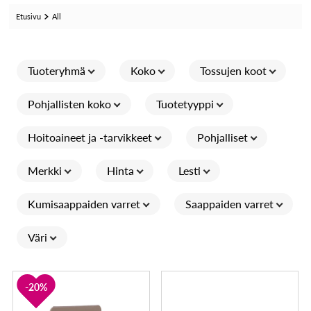
Etusivu
All
Tuoteryhmä
Koko
Tossujen koot
Pohjallisten koko
Tuotetyyppi
Hoitoaineet ja -tarvikkeet
Pohjalliset
Merkki
Hinta
Lesti
Kumisaappaiden varret
Saappaiden varret
Väri
20%