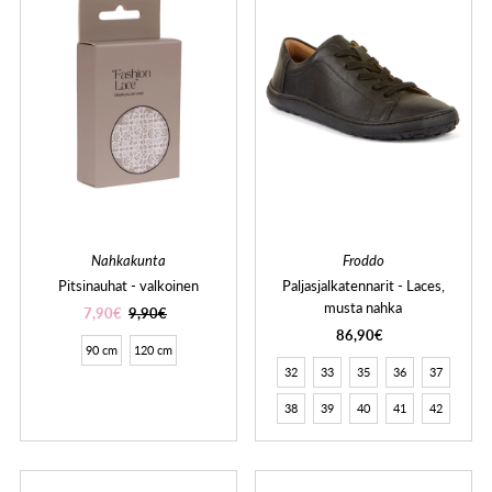
Nahkakunta
Froddo
Pitsinauhat - valkoinen
Paljasjalkatennarit - Laces,
musta nahka
7,90€
9,90€
86,90€
90 cm
120 cm
32
33
35
36
37
38
39
40
41
42