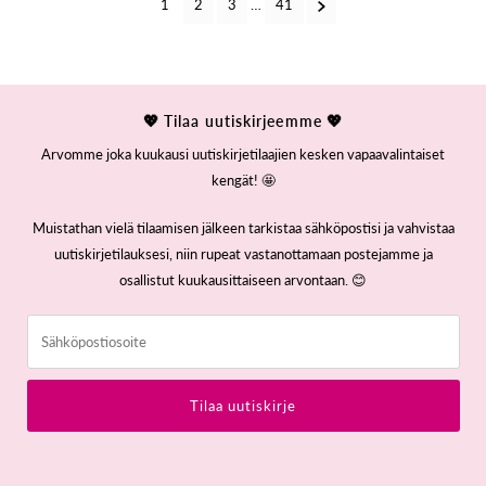
1
2
3
…
41
💖 Tilaa uutiskirjeemme 💖
Arvomme joka kuukausi uutiskirjetilaajien kesken vapaavalintaiset
kengät! 🤩
Muistathan vielä tilaamisen jälkeen tarkistaa sähköpostisi ja vahvistaa
uutiskirjetilauksesi, niin rupeat vastanottamaan postejamme ja
osallistut kuukausittaiseen arvontaan. 😊
Sähköpostiosoite
Tilaa uutiskirje