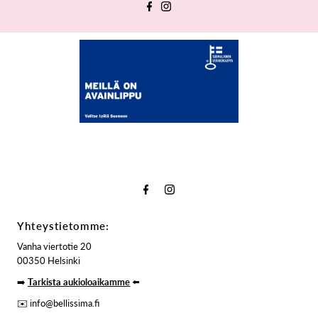
Yhteystietomme:
Vanha viertotie 20
00350 Helsinki
➡️
Tarkista aukioloaikamme
⬅️
✉️ info@bellissima.fi