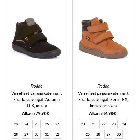
Froddo
Froddo
Varrelliset paljasjalkatennarit
Varrelliset paljasjalkatennarit
- välikausikengät, Autumn
- välikausikengät, Zeru TEX,
TEX, musta
konjakinruskea
Alkaen 79,90€
Alkaen 84,90€
23
24
25
26
27
20
21
22
23
24
28
29
30
31
32
25
28
29
30