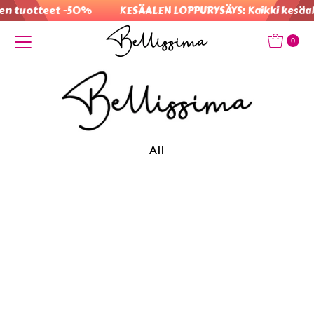
otteet -50%
KESÄALEN LOPPURYSÄYS: Kaikki kesäalen na
Translation missing: fi.accessibility.skip_to_text
0
All