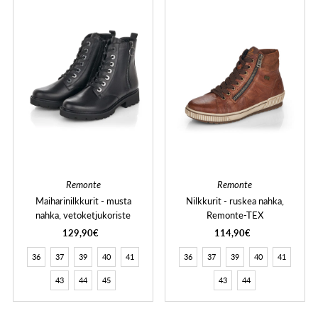
Remonte
Remonte
Maiharinilkkurit - musta
Nilkkurit - ruskea nahka,
nahka, vetoketjukoriste
Remonte-TEX
129,90€
114,90€
36
37
39
40
41
36
37
39
40
41
43
44
45
43
44