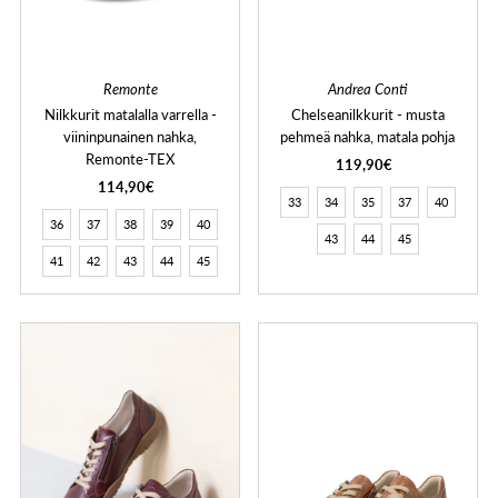
Remonte
Andrea Conti
Nilkkurit matalalla varrella -
Chelseanilkkurit - musta
viininpunainen nahka,
pehmeä nahka, matala pohja
Remonte-TEX
119,90€
114,90€
33
34
35
37
40
36
37
38
39
40
43
44
45
41
42
43
44
45