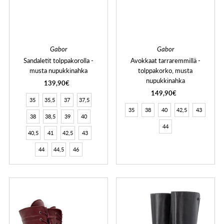
Gabor
Gabor
Sandaletit tolppakorolla -
Avokkaat tarraremmillä -
musta nupukkinahka
tolppakorko, musta
nupukkinahka
139,90€
149,90€
35
35,5
37
37,5
35
38
40
42,5
43
38
38,5
39
40
44
40,5
41
42,5
43
44
44,5
46