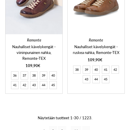
Remonte
Remonte
Nauhalliset kävelykengät -
Nauhalliset kävelykengät -
viininpunainen nahka,
ruskea nahka, Remonte-TEX
Remonte-TEX
109,90€
109,90€
38
39
40
41
42
36
37
38
39
40
43
44
45
41
42
43
44
45
Näytetään tuotteet 1-30 / 1223.