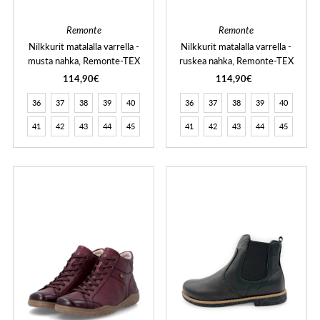
Remonte
Remonte
Nilkkurit matalalla varrella -
Nilkkurit matalalla varrella -
musta nahka, Remonte-TEX
ruskea nahka, Remonte-TEX
114,90€
114,90€
36
37
38
39
40
36
37
38
39
40
41
42
43
44
45
41
42
43
44
45