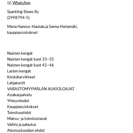
✉️
WhatsApp
Sparkling Shoes Ky
(2998794-5)
Maria Hannus-Hautala ja Sanna Hietamäki,
kauppiassiskokset
Naisten kengät
Naisten kengät koot 33–35
Naisten kengät koot 42–46
Lasten kengät
Kenkätarvikkeet
Lahjakortit
VARASTOMYYMÄLÄN AUKIOLOAJAT
Asiakaspalvelu
Yhteystiedot
Kauppiassiskokset
Toimitusehdot
Maksu- ja toimitustavat
Vaihto ja palautus
Alennuskoodien ehdot