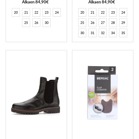
Alkaen 84,90€
Alkaen 84,90€
20
21
22
23
24
20
21
22
23
24
25
26
30
25
26
27
28
29
30
31
32
34
35