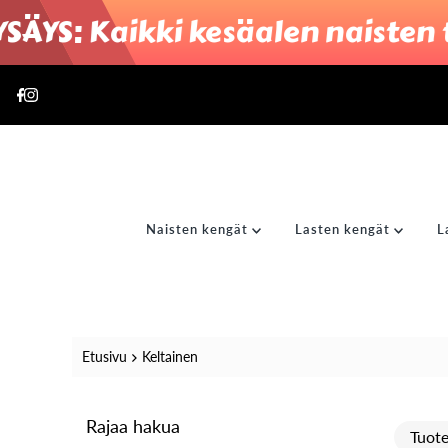
: Kaikki kesäalen naisten tu
Translation missing: fi.accessibility.skip_to_text
Naisten kengät
Lasten kengät
L
Etusivu
Keltainen
Rajaa hakua
Tuot