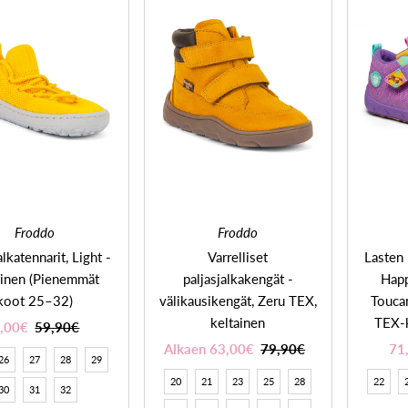
Froddo
Froddo
alkatennarit, Light -
Varrelliset
Lasten 
ainen (Pienemmät
paljasjalkakengät -
Happ
koot 25–32)
välikausikengät, Zeru TEX,
Toucan
keltainen
TEX-k
,00€
59,90€
Alkaen 63,00€
79,90€
71
26
27
28
29
20
21
23
25
28
22
30
31
32