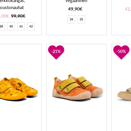
erkkokangas,
vegaaninen
joustonauhat
49,90€
42
,00€
99,90€
34
35
38
40
41
42
21%
50%