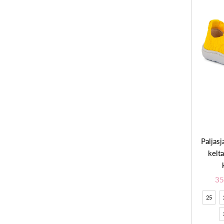
Paljasj
kelt
35
25