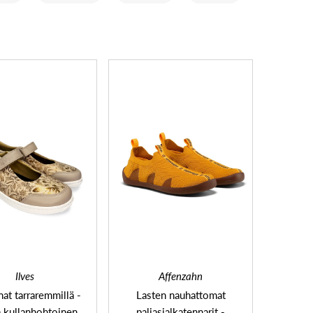
Ilves
Affenzahn
nat tarraremmillä -
Lasten nauhattomat
a kullanhohtoinen
paljasjalkatennarit -