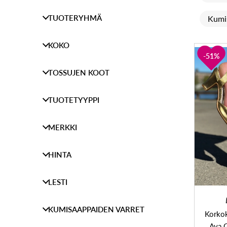
TUOTERYHMÄ
Kumi
KOKO
51%
TOSSUJEN KOOT
TUOTETYYPPI
MERKKI
HINTA
LESTI
KUMISAAPPAIDEN VARRET
Korkok
Ava G