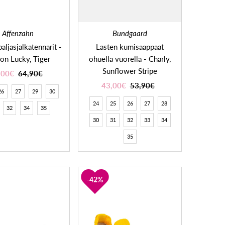
Affenzahn
Bundgaard
aljasjalkatennarit -
Lasten kumisaappaat
on Lucky, Tiger
ohuella vuorella - Charly,
Sunflower Stripe
,00€
64,90€
43,00€
53,90€
26
27
29
30
24
25
26
27
28
32
34
35
30
31
32
33
34
35
42%