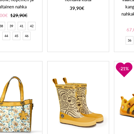
ultainen nahka
kang
39,90€
nahkak
,00€
129,90€
38
39
41
42
67,
44
45
46
36
21%