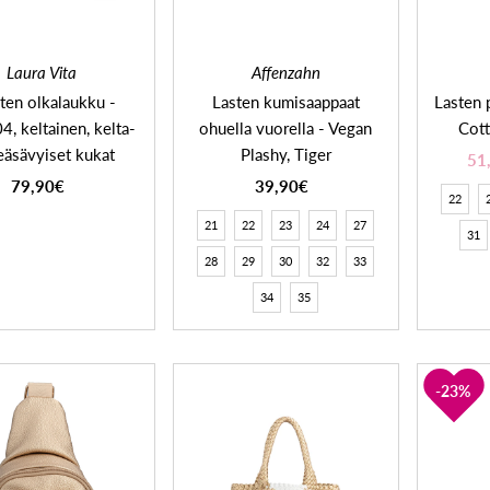
Laura Vita
Affenzahn
ten olkalaukku -
Lasten kumisaappaat
Lasten p
4, keltainen, kelta-
ohuella vuorella - Vegan
Cott
eäsävyiset kukat
Plashy, Tiger
51
79,90€
39,90€
22
21
22
23
24
27
31
28
29
30
32
33
34
35
23%