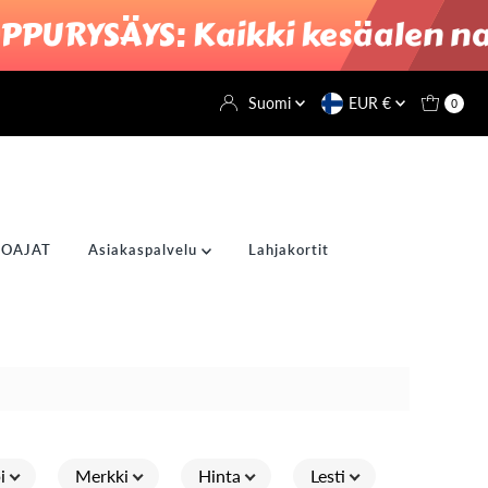
YSÄYS: Kaikki kesäalen naist
Suomi
EUR €
0
OAJAT
Asiakaspalvelu
Lahjakortit
i
Merkki
Hinta
Lesti