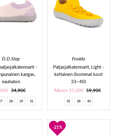
D.D.Step
Froddo
aljasjalkatennarit -
Paljasjalkatennarit, Light -
npunainen kangas,
keltainen (Isommat koot
nauhaton
33–40)
,00€
34,90€
Alkaen 35,00€
59,90€
27
28
29
31
35
38
40
21%