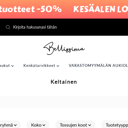
otteet -50%
KESÄALEN LOPPUR
aukut
Kenkätarvikkeet
VARASTOMYYMÄLÄN AUKIOL
Keltainen
eryhmä
Koko
Tossujen koot
Tuotetyypp