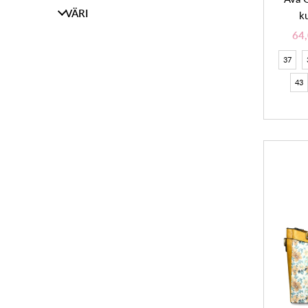
VÄRI
k
64
37
43