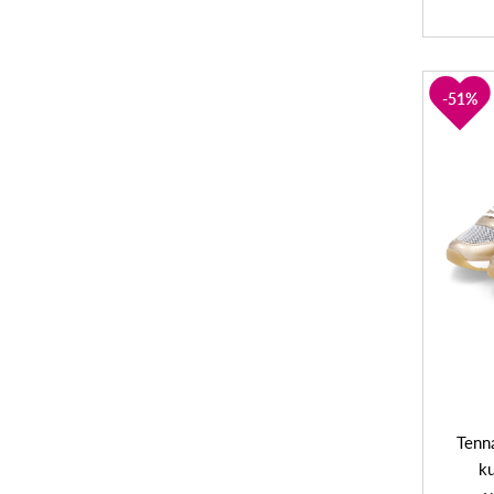
51%
Tenna
ku