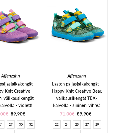
Affenzahn
Affenzahn
paljasjalkakengät -
Lasten paljasjalkakengät -
y Knit Creative
Happy Knit Creative Bear,
, välikausikengät
välikausikengät TEX-
alvolla - violetti
kalvolla - sininen, vihreä
,00€
89,90€
71,00€
89,90€
24
27
30
32
22
24
25
27
29