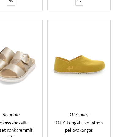
35
35
Remonte
OTZshoes
tokassandaalit -
OTZ-kengät - keltainen
iset nahkaremmit,
pellavakangas