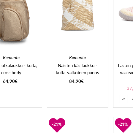
Remonte
Remonte
 olkalaukku - kulta,
Naisten käsilaukku -
Lasten p
crossbody
kulta-valkoinen punos
vaalea
64,90€
84,90€
27
26
21%
21%