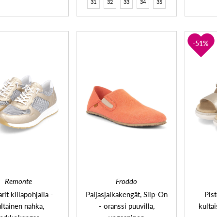
31
32
33
34
35
51%
Remonte
Froddo
rit kiilapohjalla -
Paljasjalkakengät, Slip-On
Pis
ltainen nahka,
- oranssi puuvilla,
kulta