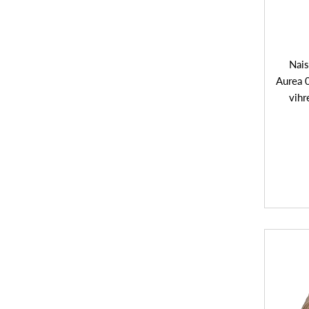
Nais
Aurea 0
vihr