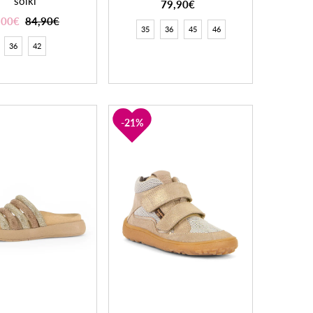
solki
79,90€
,00€
84,90€
35
36
45
46
36
42
21%