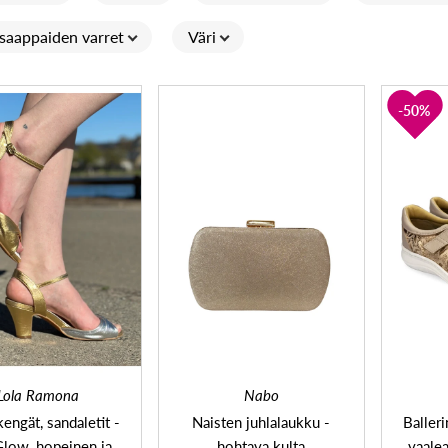
saappaiden varret
Väri
50%
Lola Ramona
Nabo
engät, sandaletit -
Naisten juhlalaukku -
Balleri
low, hopeinen ja
hohtava kulta
vaale