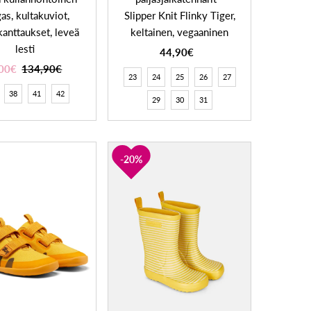
as, kultakuviot,
Slipper Knit Flinky Tiger,
anttaukset, leveä
keltainen, vegaaninen
lesti
44,90€
00€
134,90€
23
24
25
26
27
38
41
42
29
30
31
20%