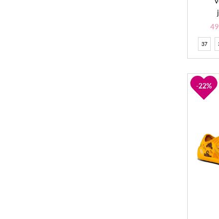
v
49
37
22%