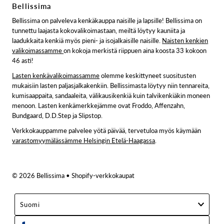
Bellissima
Bellissima on palveleva kenkäkauppa naisille ja lapsille! Bellissima on
tunnettu laajasta kokovalikoimastaan, meiltä löytyy kauniita ja
laadukkaita kenkiä myös pieni- ja isojalkaisille naisille.
Naisten kenkien
valikoimassamme
on kokoja merkistä riippuen aina koosta 33 kokoon
46 asti!
Lasten kenkävalikoimassamme
olemme keskittyneet suositusten
mukaisiin lasten paljasjalkakenkiin. Bellissimasta löytyy niin tennareita,
kumisaappaita, sandaaleita, välikausikenkiä kuin talvikenkiäkin moneen
menoon. Lasten kenkämerkkejämme ovat Froddo, Affenzahn,
Bundgaard, D.D.Step ja Slipstop.
Verkkokauppamme palvelee yötä päivää, tervetuloa myös käymään
varastomyymälässämme Helsingin Etelä-Haagassa
.
© 2026 Bellissima
• Shopify-verkkokaupat
Suomi