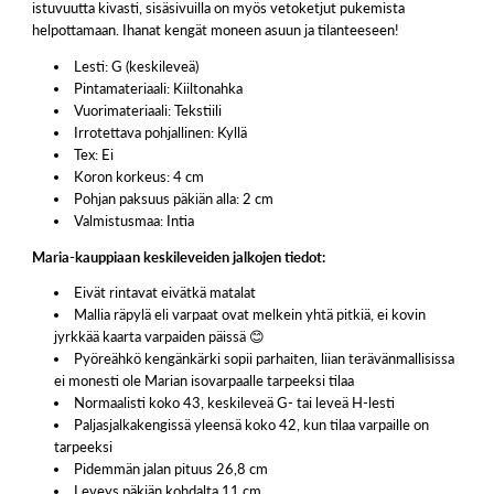
istuvuutta kivasti, sisäsivuilla on myös vetoketjut pukemista
helpottamaan. Ihanat kengät moneen asuun ja tilanteeseen!
Lesti: G (keskileveä)
Pintamateriaali: Kiiltonahka
Vuorimateriaali: Tekstiili
Irrotettava pohjallinen: Kyllä
Tex: Ei
Koron korkeus: 4 cm
Pohjan paksuus päkiän alla: 2 cm
Valmistusmaa: Intia
Maria-kauppiaan keskileveiden jalkojen tiedot:
Eivät rintavat eivätkä matalat
Mallia räpylä eli varpaat ovat melkein yhtä pitkiä, ei kovin
jyrkkää kaarta varpaiden päissä 😊
Pyöreähkö kengänkärki sopii parhaiten, liian terävänmallisissa
ei monesti ole Marian isovarpaalle tarpeeksi tilaa
Normaalisti koko 43, keskileveä G- tai leveä H-lesti
Paljasjalkakengissä yleensä koko 42, kun tilaa varpaille on
tarpeeksi
Pidemmän jalan pituus 26,8 cm
Leveys päkiän kohdalta 11 cm