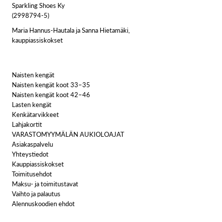
Sparkling Shoes Ky
(2998794-5)
Maria Hannus-Hautala ja Sanna Hietamäki,
kauppiassiskokset
Naisten kengät
Naisten kengät koot 33–35
Naisten kengät koot 42–46
Lasten kengät
Kenkätarvikkeet
Lahjakortit
VARASTOMYYMÄLÄN AUKIOLOAJAT
Asiakaspalvelu
Yhteystiedot
Kauppiassiskokset
Toimitusehdot
Maksu- ja toimitustavat
Vaihto ja palautus
Alennuskoodien ehdot