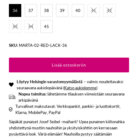
36
37
38
39
40
41
42
43
44
45
SKU:
MARTA-02-RED-LACK-36
Löytyy Helsingin varastomyymälästä
– valmis noudettavaksi
seuraavana aukiolopäivänä (
Katso aukiolomme
)
Nopea toimitus:
lähetämme tilauksen viimeistään seuraavana
arkipäivänä
Turvalliset maksutavat: Verkkopankit, pankki- ja luottokortit,
Klarna, MobilePay, PayPal
Säpäkät punaiset Josef Seibel -maiharit! Upea punainen kiiltonahka
yhdistettynä mustiin nauhoihin ja yksityiskohtiin on kerrassaan
pysäyttävä look. Väriä elämään! Nauhoilla pystyy säätämään