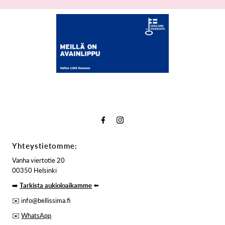
Yhteystietomme:
Vanha viertotie 20
00350 Helsinki
➡️
Tarkista aukioloaikamme
⬅️
✉️ info@bellissima.fi
✉️
WhatsApp