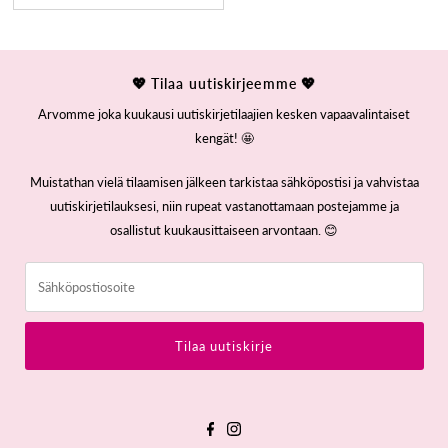
💖 Tilaa uutiskirjeemme 💖
Arvomme joka kuukausi uutiskirjetilaajien kesken vapaavalintaiset
kengät! 🤩
Muistathan vielä tilaamisen jälkeen tarkistaa sähköpostisi ja vahvistaa
uutiskirjetilauksesi, niin rupeat vastanottamaan postejamme ja
osallistut kuukausittaiseen arvontaan. 😊
Sähköpostiosoite
Tilaa uutiskirje