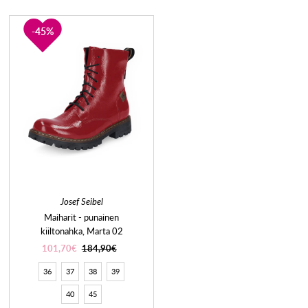
45%
Josef Seibel
Maiharit - punainen
kiiltonahka, Marta 02
101,70€
184,90€
36
37
38
39
40
45