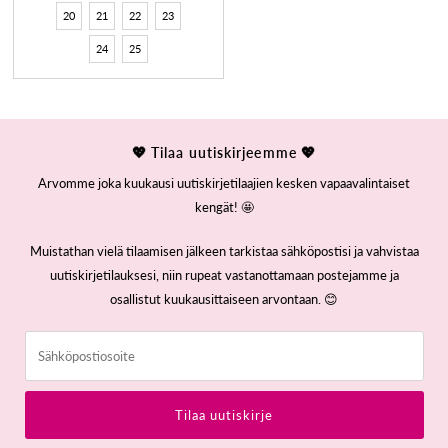
20
21
22
23
24
25
💖 Tilaa uutiskirjeemme 💖
Arvomme joka kuukausi uutiskirjetilaajien kesken vapaavalintaiset
kengät! 🤩
Muistathan vielä tilaamisen jälkeen tarkistaa sähköpostisi ja vahvistaa
uutiskirjetilauksesi, niin rupeat vastanottamaan postejamme ja
osallistut kuukausittaiseen arvontaan. 😊
Sähköpostiosoite
Tilaa uutiskirje