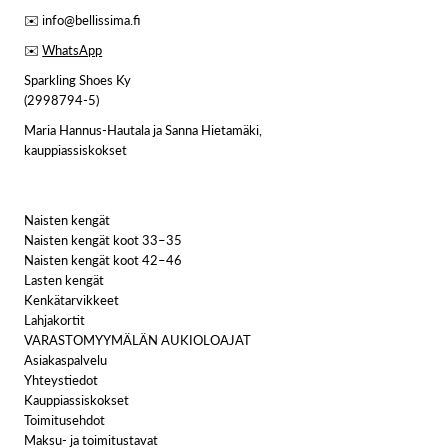
✉️ info@bellissima.fi
✉️
WhatsApp
Sparkling Shoes Ky
(2998794-5)
Maria Hannus-Hautala ja Sanna Hietamäki,
kauppiassiskokset
Naisten kengät
Naisten kengät koot 33–35
Naisten kengät koot 42–46
Lasten kengät
Kenkätarvikkeet
Lahjakortit
VARASTOMYYMÄLÄN AUKIOLOAJAT
Asiakaspalvelu
Yhteystiedot
Kauppiassiskokset
Toimitusehdot
Maksu- ja toimitustavat