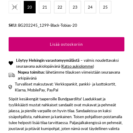
19
20
21
22
23
24
25
SKU:
BG202245_1299-Black-Tobias-20
Löytyy Helsingin varastomyymälästä
– valmis noudettavaksi
seuraavana aukiolopäivänä (
Katso aukiolomme
)
Nopea toimitus:
lähetämme tilauksen viimeistään seuraavana
arkipäivänä
Turvalliset maksutavat: Verkkopankit, pankki- ja luottokortit,
Klarna, MobilePay, PayPal
Söpöt kesäkengät taaperoille Bundgaardilta! Laadukkaat ja
tyylikkäästi mustat nahkaiset sandaalit ovat mukavat ja pehmeät
jalassa, ja pienille varpaille on hyvin tilaa. Sandaaleissa on kaksi
sisäpohjallista, nahkainen ja kankainen. Toisen pohjallisen poistamalla
tulee helposti lisää tilaa tarvittaessa. Paljasjalkakengissä on pehmeät,
joustavat ja pitävät kumipohjat, joten nämä ovat täydellinen valinta