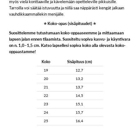
myös vielä konttaaville ja kävelemään opetteleville pikkuisille.
Tarroilla voi säätää istuvuutta ja niillä saa näppärästi kengät jalkaan
vauhdikkaammallekin menijälle.
⭐️ Koko-opas (sisäpituudet) ⭐️
Suosittelemme tutustumaan koko-oppaaseemme ja mittaamaan
lapsen jalan ennen tilaamista. Suositeltu sopiva kasvu- ja käyntivara
on n. 1,0–1,5 cm. Katso lapsellesi sopiva koko alla olevasta koko-
oppaastamme!
Koko
Sisäpituus (cm)
19
12,7
20
13,2
21
13,7
22
14,5
23
15,1
24
15,7
25
16,4