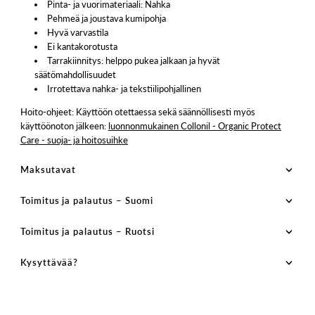
Pinta- ja vuorimateriaali: Nahka
Pehmeä ja joustava kumipohja
Hyvä varvastila
Ei kantakorotusta
Tarrakiinnitys: helppo pukea jalkaan ja hyvät
säätömahdollisuudet
Irrotettava nahka- ja tekstiilipohjallinen
Hoito-ohjeet: Käyttöön otettaessa sekä säännöllisesti myös
käyttöönoton jälkeen:
luonnonmukainen Collonil - Organic Protect
Care - suoja- ja hoitosuihke
Maksutavat
Toimitus ja palautus – Suomi
Toimitus ja palautus – Ruotsi
Kysyttävää?