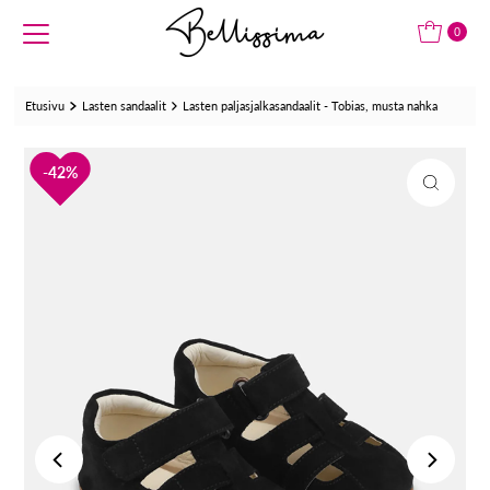
Translation missing: fi.accessibility.skip_to_text
0
Etusivu
Lasten sandaalit
Lasten paljasjalkasandaalit - Tobias, musta nahka
42%
42%
42%