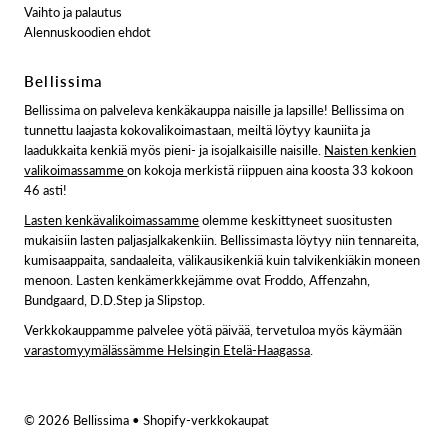
Vaihto ja palautus
Alennuskoodien ehdot
Bellissima
Bellissima on palveleva kenkäkauppa naisille ja lapsille! Bellissima on
tunnettu laajasta kokovalikoimastaan, meiltä löytyy kauniita ja
laadukkaita kenkiä myös pieni- ja isojalkaisille naisille.
Naisten kenkien
valikoimassamme
on kokoja merkistä riippuen aina koosta 33 kokoon
46 asti!
Lasten kenkävalikoimassamme
olemme keskittyneet suositusten
mukaisiin lasten paljasjalkakenkiin. Bellissimasta löytyy niin tennareita,
kumisaappaita, sandaaleita, välikausikenkiä kuin talvikenkiäkin moneen
menoon. Lasten kenkämerkkejämme ovat Froddo, Affenzahn,
Bundgaard, D.D.Step ja Slipstop.
Verkkokauppamme palvelee yötä päivää, tervetuloa myös käymään
varastomyymälässämme Helsingin Etelä-Haagassa
.
© 2026 Bellissima
• Shopify-verkkokaupat