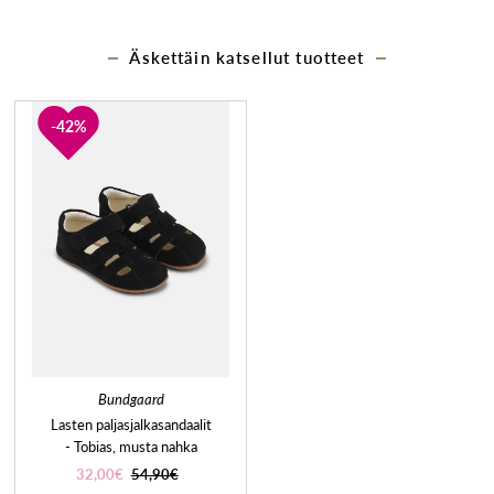
Äskettäin katsellut tuotteet
42%
Bundgaard
Lasten paljasjalkasandaalit
- Tobias, musta nahka
32,00€
54,90€