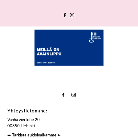
Yhteystietomme:
Vanha viertotie 20
00350 Helsinki
➡️
Tarkista aukioloaikamme
⬅️