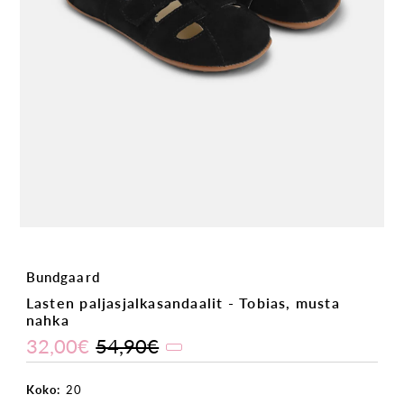
Bundgaard
Lasten paljasjalkasandaalit - Tobias, musta
nahka
32,00€
54,90€
Koko:
20