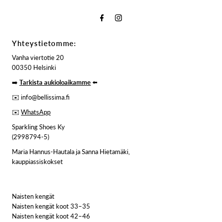
Yhteystietomme:
Vanha viertotie 20
00350 Helsinki
➡️
Tarkista aukioloaikamme
⬅️
✉️ info@bellissima.fi
✉️
WhatsApp
Sparkling Shoes Ky
(2998794-5)
Maria Hannus-Hautala ja Sanna Hietamäki,
kauppiassiskokset
Naisten kengät
Naisten kengät koot 33–35
Naisten kengät koot 42–46