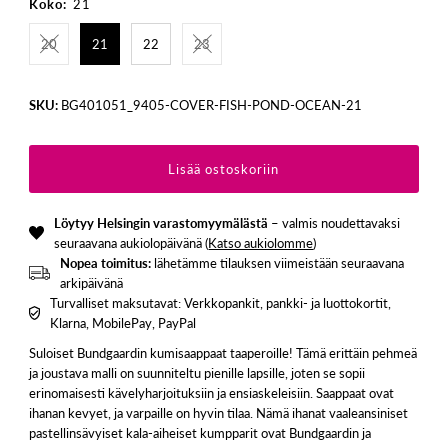
Koko:
21
20
21
22
23
SKU:
BG401051_9405-COVER-FISH-POND-OCEAN-21
Löytyy Helsingin varastomyymälästä
– valmis noudettavaksi
seuraavana aukiolopäivänä (
Katso aukiolomme
)
Nopea toimitus:
lähetämme tilauksen viimeistään seuraavana
arkipäivänä
Turvalliset maksutavat: Verkkopankit, pankki- ja luottokortit,
Klarna, MobilePay, PayPal
Suloiset Bundgaardin kumisaappaat taaperoille! Tämä erittäin pehmeä
ja joustava malli on suunniteltu pienille lapsille, joten se sopii
erinomaisesti kävelyharjoituksiin ja ensiaskeleisiin. Saappaat ovat
ihanan kevyet, ja varpaille on hyvin tilaa. Nämä ihanat vaaleansiniset
pastellinsävyiset kala-aiheiset kumpparit ovat Bundgaardin ja