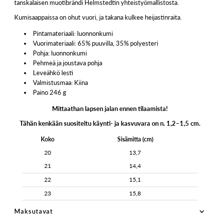
tanskalaisen muotibrändi Helmstedtin yhteistyömallistosta.
Kumisaappaissa on ohut vuori, ja takana kulkee heijastinraita.
Pintamateriaali: luonnonkumi
Vuorimateriaali: 65% puuvilla, 35% polyesteri
Pohja: luonnonkumi
Pehmeä ja joustava pohja
Leveähkö lesti
Valmistusmaa: Kiina
Paino 246 g
Mittaathan lapsen jalan ennen tilaamista!
Tähän kenkään suositeltu käynti- ja kasvuvara on n. 1,2–1,5 cm.
Koko
Sisämitta (cm)
20
13,7
21
14,4
22
15,1
23
15,8
Maksutavat