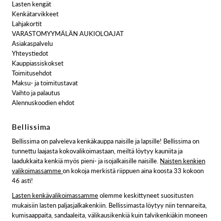
Lasten kengät
Kenkätarvikkeet
Lahjakortit
VARASTOMYYMÄLÄN AUKIOLOAJAT
Asiakaspalvelu
Yhteystiedot
Kauppiassiskokset
Toimitusehdot
Maksu- ja toimitustavat
Vaihto ja palautus
Alennuskoodien ehdot
Bellissima
Bellissima on palveleva kenkäkauppa naisille ja lapsille! Bellissima on
tunnettu laajasta kokovalikoimastaan, meiltä löytyy kauniita ja
laadukkaita kenkiä myös pieni- ja isojalkaisille naisille.
Naisten kenkien
valikoimassamme
on kokoja merkistä riippuen aina koosta 33 kokoon
46 asti!
Lasten kenkävalikoimassamme
olemme keskittyneet suositusten
mukaisiin lasten paljasjalkakenkiin. Bellissimasta löytyy niin tennareita,
kumisaappaita, sandaaleita, välikausikenkiä kuin talvikenkiäkin moneen