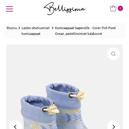
Translation missing: fi.accessibility.skip_to_text
0
Etusivu
Lasten ohutvuoriset
Kumisaappaat taaperoille - Cover Fish Pond
kumisaappaat
Ocean, pastellinsiniset kalakuviot