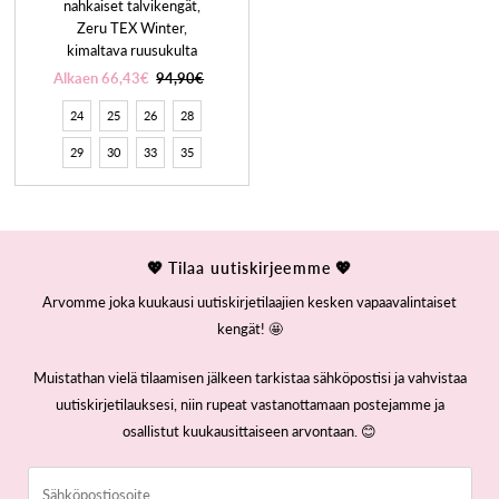
nahkaiset talvikengät,
Zeru TEX Winter,
kimaltava ruusukulta
Alkaen 66,43€
94,90€
24
25
26
28
29
30
33
35
💖 Tilaa uutiskirjeemme 💖
Arvomme joka kuukausi uutiskirjetilaajien kesken vapaavalintaiset
kengät! 🤩
Muistathan vielä tilaamisen jälkeen tarkistaa sähköpostisi ja vahvistaa
uutiskirjetilauksesi, niin rupeat vastanottamaan postejamme ja
osallistut kuukausittaiseen arvontaan. 😊
Sähköpostiosoite