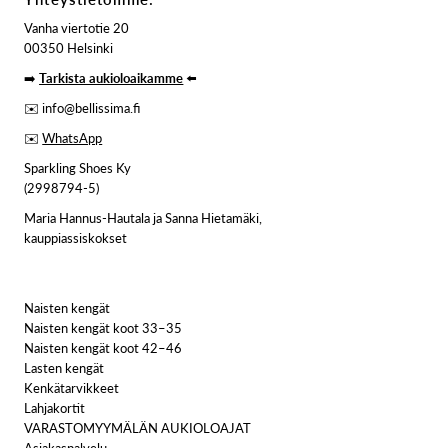
Vanha viertotie 20
00350 Helsinki
➡️
Tarkista aukioloaikamme
⬅️
✉️ info@bellissima.fi
✉️
WhatsApp
Sparkling Shoes Ky
(2998794-5)
Maria Hannus-Hautala ja Sanna Hietamäki,
kauppiassiskokset
Naisten kengät
Naisten kengät koot 33–35
Naisten kengät koot 42–46
Lasten kengät
Kenkätarvikkeet
Lahjakortit
VARASTOMYYMÄLÄN AUKIOLOAJAT