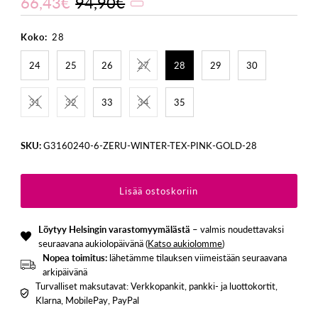
66,43€
94,90€
Koko:
28
24
25
26
27
28
29
30
31
32
33
34
35
SKU:
G3160240-6-ZERU-WINTER-TEX-PINK-GOLD-28
Löytyy Helsingin varastomyymälästä
– valmis noudettavaksi
seuraavana aukiolopäivänä (
Katso aukiolomme
)
Nopea toimitus:
lähetämme tilauksen viimeistään seuraavana
arkipäivänä
Turvalliset maksutavat: Verkkopankit, pankki- ja luottokortit,
Klarna, MobilePay, PayPal