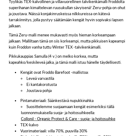
Tyylikäs TEX-kalvollinen ja villavuorellinen talvikenkämalli Froddolta
superihanan kimaltelevan ruusukullan sävyisenä! Zeru-pohja on ohut
ja joustava. Näissä konjakinruskeissa nilkkureissa on kätevä
tarrakiinnitys, jolla pystyy säätämään kengät hyvin sopivaksi lapsen
jalkaan.
Tämä Zeru-malli menee mukavasti myös hieman korkeampaan
jalkaan. Malliltaan tämä on siis korkeampi, mutta pikkuisen kapeampi
kuin Froddon vanha tuttu Winter TEX -talvikenkämalli.
Pikkukauppias Samulla (4 v.) on melko korkea, mutta
kapeahko/keskileveä jalka, ja tämä malli istuu hänelle täydellisesti.
Kengät ovat Froddo Barefoot -mallistoa:
Leveä varvastila
Ei kantakorotusta
Joustava pohja
Pintamateriaali: Säänkestävä nupukkinahka
Suosittelemme suojaamaan kengät esimerkiksi tällä
luonnonmukaisella suoja- ja hoitosuihkeella:
Collonil - Organic Protect & Care - suoja- ja hoitosuihke
TEX-kalvo
Vuorimateriaali: villa 70%, puuvilla 30%