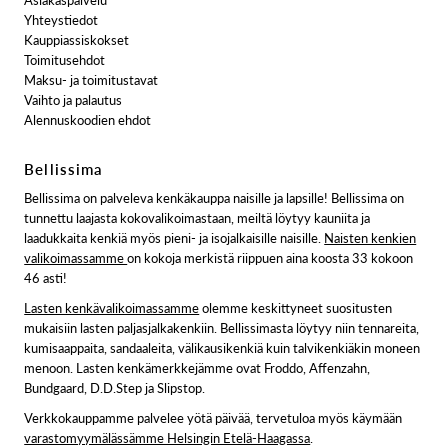
Asiakaspalvelu
Yhteystiedot
Kauppiassiskokset
Toimitusehdot
Maksu- ja toimitustavat
Vaihto ja palautus
Alennuskoodien ehdot
Bellissima
Bellissima on palveleva kenkäkauppa naisille ja lapsille! Bellissima on
tunnettu laajasta kokovalikoimastaan, meiltä löytyy kauniita ja
laadukkaita kenkiä myös pieni- ja isojalkaisille naisille.
Naisten kenkien
valikoimassamme
on kokoja merkistä riippuen aina koosta 33 kokoon
46 asti!
Lasten kenkävalikoimassamme
olemme keskittyneet suositusten
mukaisiin lasten paljasjalkakenkiin. Bellissimasta löytyy niin tennareita,
kumisaappaita, sandaaleita, välikausikenkiä kuin talvikenkiäkin moneen
menoon. Lasten kenkämerkkejämme ovat Froddo, Affenzahn,
Bundgaard, D.D.Step ja Slipstop.
Verkkokauppamme palvelee yötä päivää, tervetuloa myös käymään
varastomyymälässämme Helsingin Etelä-Haagassa
.