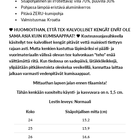
Sisäpohjallinen (ei irrotettava): villa 70%, puuvilla 30%
Pohjassa lämpöä eristävä alumiinikerros
Pitävä ZERU-kumipohja
Valmistusmaa: Kroatia
💖 HUOMIOITHAN, ETTÄ TEX-KALVOLLISET KENGÄT EIVÄT OLE
SAMA ASIA KUIN KUMISAAPPAAT! 💖 Kosteussuojasuihkeella
käsitellyt tex-kalvolliset kengät pitävät vettä mainiosti tiettyyn
rajaan asti. Mutta kenkien kastuttua läpimäriksi ei päälli- ja
vuorimateriaalin välissä olevan tex-kalvonkaan ”teho” enää
välttämättä riitä. Kun tiedossa on sadepäivä, lätäkköleikkejä,
ylipäätään pitkäkestoista oleskelua vesikelillä, kannattaa laittaa
jalkaan varmasti vedenpitävät kumisaappaat.
Mittaathan lapsen jalan ennen tilaamista!
Tähän kenkään suositeltu käynti- ja kasvuvara on n. 1,5 cm.
Lestin leveys: Normaali
Koko
Sisäpohjallisen mitta (cm)
24
15,2
25
15,9
26
16,6