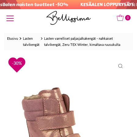
alen naisten tuotteet -50%
KESÄALEN LOPPURYSÄYS: Kai
Translation missing: fi.accessibility.skip_to_text
0
Etusivu
Lasten
Lasten varrelliset paljasjalkakengät - nahkaiset
talvikengät
talvikengät, Zeru TEX Winter, kimaltava ruusukulta
30%
30%
30%
30%
30%