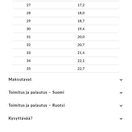
27
17,2
28
18,0
29
18,7
30
19,4
31
20,0
32
20,7
33
21,4
34
22,1
35
22,7
Maksutavat
Toimitus ja palautus – Suomi
Toimitus ja palautus – Ruotsi
Kysyttävää?