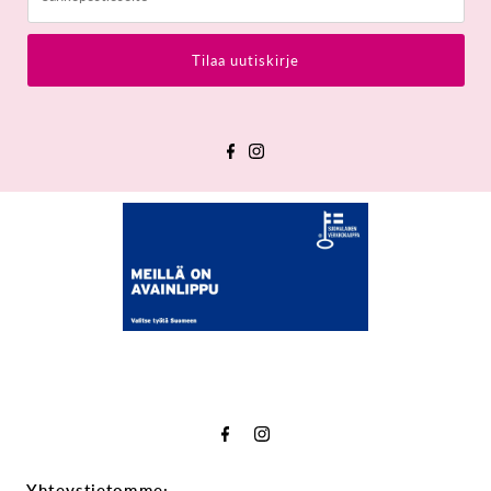
Tilaa uutiskirje
Yhteystietomme: