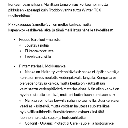
korkeampaan jalkaan. Malliltaan tämä on siis korkeampi, mutta
pikkuisen kapeampi kuin Froddon vanha tuttu Winter TEX -
talvikenkämalli.
Pikkukauppias Samulla (3v.) on melko korkea, mutta
kapeahko/keskileveä jalka, ja tämä malli istuu hänelle täydellisesti.
Froddo Barefoot -mallisto:
Joustava pohja
Ei kantakorotusta
Leveä varvastila
Pintamateriaali: Mokkanahka
Nahka on käsitelty vedenpitäväksi: nahka ei läpäise vettä ja
kenkä on myös neulottu vedenpitävällä langalla. Kengässä ei
ole vedenpitävää kalvoa, mutta kenkä on kauttaaltaan
valmistettu vedenpitävistä materiaaleista. Näin ollen kenkä on
hyvin kosteutta kestävä, mutta ei kuitenkaan kumisaapas. :)
Nahkaa voi hoitaa kevyillä nahanhoitoaineilla. Uusi kenkä ei
vaadi esikäsittelyä, mutta voidaan halutessa suojata likaa
hylkivällä suihkeella. Suosittelemme esimerkiksi tätä
luonnonmukaista suoja- ja hoitosuihketta:
Collonil - Organic Protect & Care - suoja- ja hoitosuihke