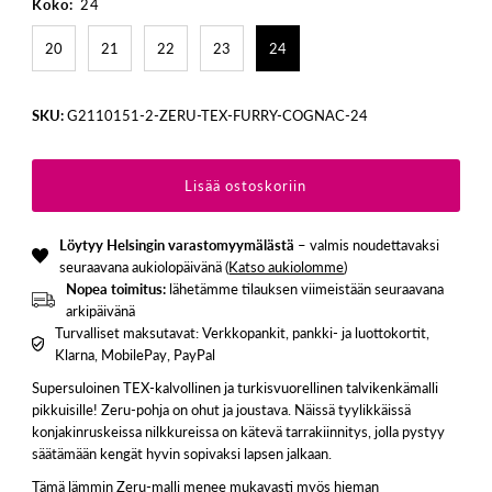
Koko:
24
20
21
22
23
24
SKU:
G2110151-2-ZERU-TEX-FURRY-COGNAC-24
Löytyy Helsingin varastomyymälästä
– valmis noudettavaksi
seuraavana aukiolopäivänä (
Katso aukiolomme
)
Nopea toimitus:
lähetämme tilauksen viimeistään seuraavana
arkipäivänä
Turvalliset maksutavat: Verkkopankit, pankki- ja luottokortit,
Klarna, MobilePay, PayPal
Supersuloinen TEX-kalvollinen ja turkisvuorellinen talvikenkämalli
pikkuisille! Zeru-pohja on ohut ja joustava. Näissä tyylikkäissä
konjakinruskeissa nilkkureissa on kätevä tarrakiinnitys, jolla pystyy
säätämään kengät hyvin sopivaksi lapsen jalkaan.
Tämä lämmin Zeru-malli menee mukavasti myös hieman