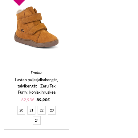
Froddo
Lasten paljasjalkakengät,
talvikengät - Zeru Tex
Furry, konjakinruskea
62,93€
89,90€
20
21
22
23
24