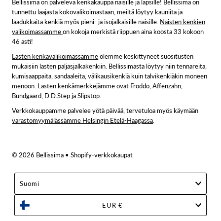
Bellissima on palveleva kenkäkauppa naisille ja lapsille! Bellissima on
tunnettu laajasta kokovalikoimastaan, meiltä löytyy kauniita ja
laadukkaita kenkiä myös pieni- ja isojalkaisille naisille.
Naisten kenkien
valikoimassamme
on kokoja merkistä riippuen aina koosta 33 kokoon
46 asti!
Lasten kenkävalikoimassamme
olemme keskittyneet suositusten
mukaisiin lasten paljasjalkakenkiin. Bellissimasta löytyy niin tennareita,
kumisaappaita, sandaaleita, välikausikenkiä kuin talvikenkiäkin moneen
menoon. Lasten kenkämerkkejämme ovat Froddo, Affenzahn,
Bundgaard, D.D.Step ja Slipstop.
Verkkokauppamme palvelee yötä päivää, tervetuloa myös käymään
varastomyymälässämme Helsingin Etelä-Haagassa
.
© 2026 Bellissima
• Shopify-verkkokaupat
Suomi
EUR €