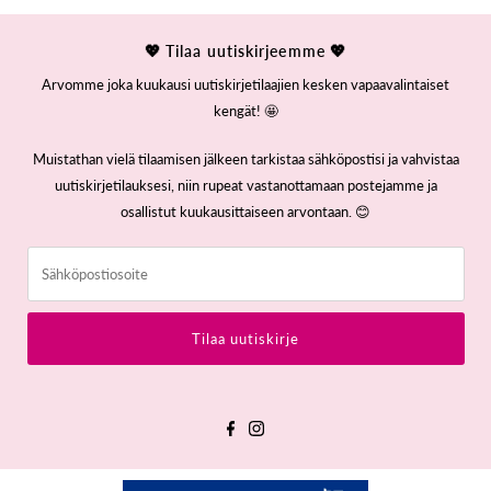
💖 Tilaa uutiskirjeemme 💖
Arvomme joka kuukausi uutiskirjetilaajien kesken vapaavalintaiset
kengät! 🤩
Muistathan vielä tilaamisen jälkeen tarkistaa sähköpostisi ja vahvistaa
uutiskirjetilauksesi, niin rupeat vastanottamaan postejamme ja
osallistut kuukausittaiseen arvontaan. 😊
Sähköpostiosoite
Tilaa uutiskirje