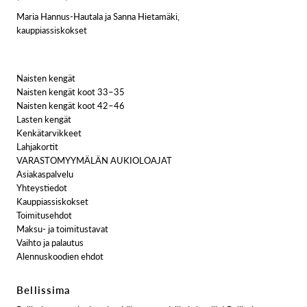
Maria Hannus-Hautala ja Sanna Hietamäki,
kauppiassiskokset
Naisten kengät
Naisten kengät koot 33–35
Naisten kengät koot 42–46
Lasten kengät
Kenkätarvikkeet
Lahjakortit
VARASTOMYYMÄLÄN AUKIOLOAJAT
Asiakaspalvelu
Yhteystiedot
Kauppiassiskokset
Toimitusehdot
Maksu- ja toimitustavat
Vaihto ja palautus
Alennuskoodien ehdot
Bellissima