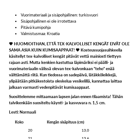
Vuorimateriaali ja sisäpohjallinen: turkisvuori
Sisäpohjallinen ei ole irrotettava
Pitävä kumipohja
Valmistusmaa: Kroatia
💖 HUOMIOITHAN, ETTÄ TEX-KALVOLLISET KENGÄT EIVÄT OLE
SAMA ASIA KUIN KUMISAAPPAAT! 💖 Kosteussuojasuihkeella
käsitellyt tex-kalvolliset kengät pitävät vettä mainiosti tiettyyn
rajaan asti. Mutta kenkien kastuttua läpimäriksi ei päälli- ja
vuorimateriaalin välissä olevan tex-kalvonkaan ”teho” enää
välttämättä riitä. Kun tiedossa on sadepäivä, lätäkköleikkejä,
ylipäätään pitkäkestoista oleskelua vesikelillä, kannattaa laittaa
jalkaan varmasti vedenpitävät kumisaappaat.
Suosittelemme mittaamaan lapsen jalan ennen tilaamista!
Tähän
talvikenkään suositeltu käynti- ja kasvuvara n. 1,5 cm.
Lesti: Normaali
Koko
Kengän sisäpituus (cm)
20
13,0
21
13,6