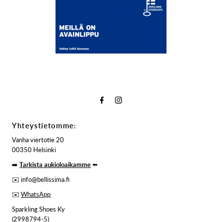
Yhteystietomme:
Vanha viertotie 20
00350 Helsinki
➡️
Tarkista aukioloaikamme
⬅️
✉️ info@bellissima.fi
✉️
WhatsApp
Sparkling Shoes Ky
(2998794-5)