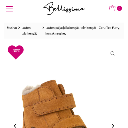
Translation missing: fi.accessibility.skip_to_text
0
Etusivu
Lasten
Lasten paljasjalkakengät, talvikengät - Zeru Tex Furry,
talvikengät
konjakinruskea
30%
30%
30%
30%
30%