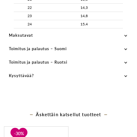
22
14,3
23
14,8
24
15,4
Maksutavat
Toimitus ja palautus – Suomi
Toimitus ja palautus – Ruotsi
Kysyttävää?
Äskettäin katsellut tuotteet
30%