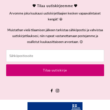
💖 Tilaa uutiskirjeemme 💖
Arvomme joka kuukausi uutiskirjetilaajien kesken vapaavalintaiset
kengät! 🤩
Muistathan vielä tilaamisen jälkeen tarkistaa sähköpostisi ja vahvistaa
uutiskirjetilauksesi, niin rupeat vastanottamaan postejamme ja
osallistut kuukausittaiseen arvontaan. 😊
Sähköpostiosoite
Tilaa uutiskirje