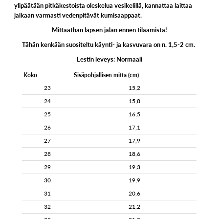
ylipäätään pitkäkestoista oleskelua vesikelillä, kannattaa laittaa
jalkaan varmasti vedenpitävät kumisaappaat.
Mittaathan lapsen jalan ennen tilaamista!
Tähän kenkään suositeltu käynti- ja kasvuvara on n. 1,5-2 cm.
Lestin leveys: Normaali
Koko
Sisäpohjallisen mitta (cm)
23
15,2
24
15,8
25
16,5
26
17,1
27
17,9
28
18,6
29
19,3
30
19,9
31
20,6
32
21,2