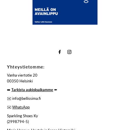
Yhteystietomme:
Vanha viertotie 20
00350 Helsinki
➡️
Tarkista aukioloaikamme
⬅️
✉️ info@bellissima.fi
✉️
WhatsApp
Sparkling Shoes Ky
(2998794-5)