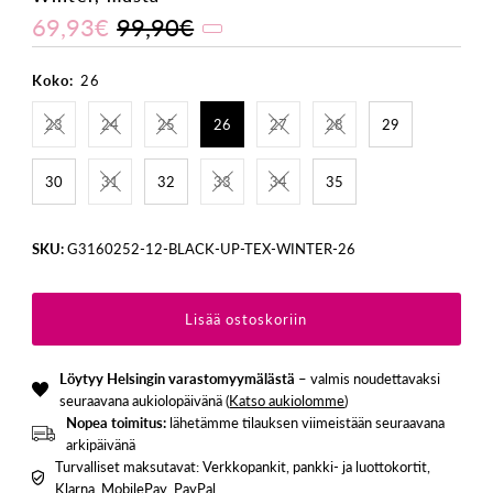
69,93€
99,90€
Koko:
26
23
24
25
26
27
28
29
30
31
32
33
34
35
SKU:
G3160252-12-BLACK-UP-TEX-WINTER-26
Löytyy Helsingin varastomyymälästä
– valmis noudettavaksi
seuraavana aukiolopäivänä (
Katso aukiolomme
)
Nopea toimitus:
lähetämme tilauksen viimeistään seuraavana
arkipäivänä
Turvalliset maksutavat: Verkkopankit, pankki- ja luottokortit,
Klarna, MobilePay, PayPal