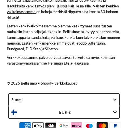
tunnettu laajasta kokovalikoimastaan, meiltä löytyy kauniita ja
laadukkaita kenkiä myös pieni- ja isojalkaisille naisille.
Naisten kenkien
valikoimassamme
on kokoja merkistä riippuen aina koosta 33 kokoon
46 asti!
Lasten kenkävalikoimassamme
olemme keskittyneet suositusten
mukaisiin lasten paljasjalkakenkiin. Bellissimasta löytyy niin tennareita,
kumisaappaita, sandaaleita, välikausikenkiä kuin talvikenkiäkin moneen
menoon. Lasten kenkämerkkejämme ovat Froddo, Affenzahn,
Bundgaard, D.D.Step ja Slipstop.
Verkkokauppamme palvelee yötä päivää, tervetuloa myös käymään
varastomyymälässämme Helsingin Etelä-Haagassa
.
© 2026 Bellissima
• Shopify-verkkokaupat
Suomi
EUR €