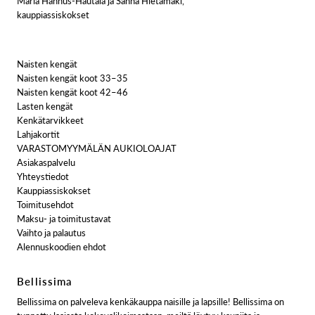
Maria Hannus-Hautala ja Sanna Hietamäki,
kauppiassiskokset
Naisten kengät
Naisten kengät koot 33–35
Naisten kengät koot 42–46
Lasten kengät
Kenkätarvikkeet
Lahjakortit
VARASTOMYYMÄLÄN AUKIOLOAJAT
Asiakaspalvelu
Yhteystiedot
Kauppiassiskokset
Toimitusehdot
Maksu- ja toimitustavat
Vaihto ja palautus
Alennuskoodien ehdot
Bellissima
Bellissima on palveleva kenkäkauppa naisille ja lapsille! Bellissima on