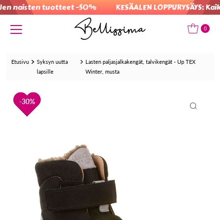
n naisten tuotteet -50%
KESÄALEN LOPPURYSÄYS: Kaikki 
Translation missing: fi.accessibility.skip_to_text
0
Etusivu
Syksyn uutta
Lasten paljasjalkakengät, talvikengät - Up TEX
lapsille
Winter, musta
30%
30%
30%
30%
30%
30%
30%