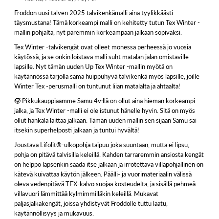
Froddon uusi talven 2025 talvikenkämalli aina tyylikkäästi
täysmustana! Tämä korkeampi malli on kehitetty tutun Tex Winter -
mallin pohjalta, nyt paremmin korkeampaan jalkaan sopivaksi.
Tex Winter -talvikengät ovat olleet monessa perheessä jo vuosia
käytössä, ja se onkin loistava malli suht matalan jalan omistaville
lapsille. Nyt tämän uuden Up Tex Winter -mallin myötä on
käytännössä tarjolla sama huippuhyvä talvikenkä myös lapsille, joille
Winter Tex -perusmalli on tuntunut liian matalalta ja ahtaalta!
🧒 Pikkukauppiaamme Samu 4v:llä on ollut aina hieman korkeampi
jalka, ja Tex Winter -malli ei ole istunut hänelle hyvin. Sitä on myös
ollut hankala laittaa jalkaan. Tämän uuden mallin sen sijaan Samu sai
itsekin superhelposti jalkaan ja tuntui hyvältä!
Joustava Lifolit®-ulkopohja taipuu joka suuntaan, mutta ei lipsu,
pohja on pitävä talvisilla keleillä. Kahden tarraremmin ansiosta kengät
on helppo lapsenkin saada itse jalkaan ja irrotettava villapohjallinen on
kätevä kuivattaa käytön jälkeen. Päälli- ja vuorimateriaalin välissä
oleva vedenpitävä TEX-kalvo suojaa kosteudelta, ja sisällä pehmeä
villavuori lämmittää kylmimmilläkin keleillä. Mukavat
paljasjalkakengät, joissa yhdistyvät Froddolle tuttu laatu,
käytännöllisyys ja mukavuus.