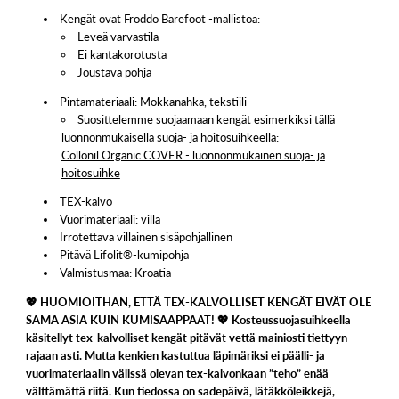
Kengät ovat Froddo Barefoot -mallistoa:
Leveä varvastila
Ei kantakorotusta
Joustava pohja
Pintamateriaali: Mokkanahka, tekstiili
Suosittelemme suojaamaan kengät esimerkiksi tällä
luonnonmukaisella suoja- ja hoitosuihkeella:
Collonil Organic COVER - luonnonmukainen suoja- ja
hoitosuihke
TEX-kalvo
Vuorimateriaali: villa
Irrotettava villainen sisäpohjallinen
Pitävä
Lifolit®-kumipohja
Valmistusmaa: Kroatia
💖 HUOMIOITHAN, ETTÄ TEX-KALVOLLISET KENGÄT EIVÄT OLE
SAMA ASIA KUIN KUMISAAPPAAT! 💖 Kosteussuojasuihkeella
käsitellyt tex-kalvolliset kengät pitävät vettä mainiosti tiettyyn
rajaan asti. Mutta kenkien kastuttua läpimäriksi ei päälli- ja
vuorimateriaalin välissä olevan tex-kalvonkaan ”teho” enää
välttämättä riitä. Kun tiedossa on sadepäivä, lätäkköleikkejä,