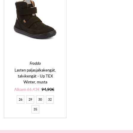
Froddo
Lasten paljasjalkakengät,
talvikengät - Up TEX
Winter, musta
Alkaen 66,43€
94,90€
26
29
30
32
35