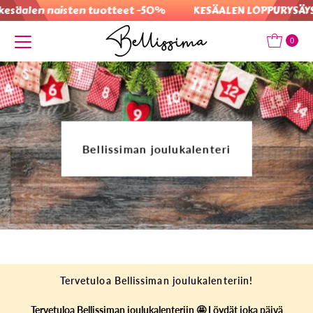
esäalen naisten tuotteet -50%
KESÄALEN LOPPURYSÄYS: 
Translation missing: fi.accessibility.skip_to_text
0
Bellissiman joulukalenteri
Tervetuloa Bellissiman joulukalenteriin!
Tervetuloa Bellissiman joulukalenteriin 🤩 Löydät joka päivä