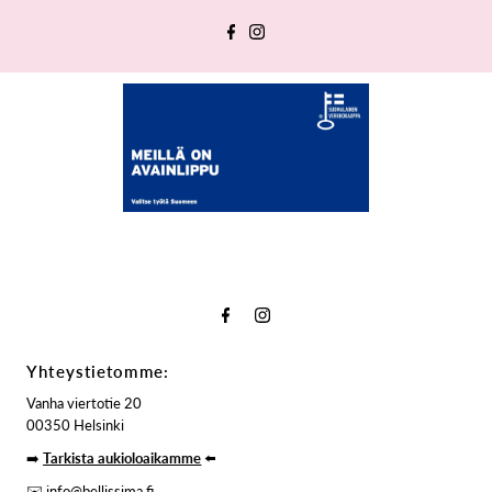
Yhteystietomme:
Vanha viertotie 20
00350 Helsinki
➡️
Tarkista aukioloaikamme
⬅️
✉️ info@bellissima.fi