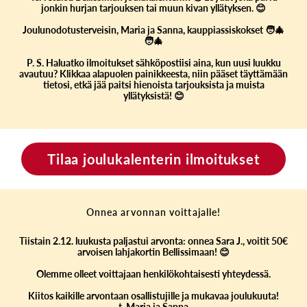
jonkin hurjan tarjouksen tai muun kivan yllätyksen. 😊
Joulunodotusterveisin, Maria ja Sanna, kauppiassiskokset 🧑‍🎄
🧑‍🎄
P. S. Haluatko ilmoitukset sähköpostiisi aina, kun uusi luukku
avautuu? Klikkaa alapuolen painikkeesta, niin pääset täyttämään
tietosi, etkä jää paitsi hienoista tarjouksista ja muista
yllätyksistä! 😊
Tilaa joulukalenterin ilmoitukset
Onnea arvonnan voittajalle!
Tiistain 2.12. luukusta paljastui arvonta: onnea Sara J., voitit 50€
arvoisen lahjakortin Bellissimaan! 😊
Olemme olleet voittajaan henkilökohtaisesti yhteydessä.
Kiitos kaikille arvontaan osallistujille ja mukavaa joulukuuta!
t. Maria ja Sanna