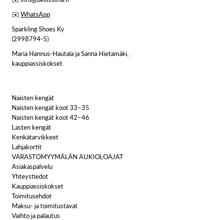
✉️
WhatsApp
Sparkling Shoes Ky
(2998794-5)
Maria Hannus-Hautala ja Sanna Hietamäki,
kauppiassiskokset
Naisten kengät
Naisten kengät koot 33–35
Naisten kengät koot 42–46
Lasten kengät
Kenkätarvikkeet
Lahjakortit
VARASTOMYYMÄLÄN AUKIOLOAJAT
Asiakaspalvelu
Yhteystiedot
Kauppiassiskokset
Toimitusehdot
Maksu- ja toimitustavat
Vaihto ja palautus