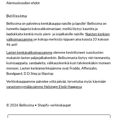
Alennuskoodien ehdot
Bellissima
Bellissima on palveleva kenkäkauppa naisille ja lapsille! Bellissima on
tunnettu laajasta kokovalikoimastaan, meiltä löytyy kauniita ja
laadukkaita kenkiä myös pieni- ja isojalkaisille naisille.
Naisten kenkien
valikoimassamme
on kokoja merkistä riippuen aina koosta 33 kokoon
46 asti!
Lasten kenkävalikoimassamme
olemme keskittyneet suositusten
mukaisiin lasten paljasjalkakenkiin. Bellissimasta löytyy niin tennareita,
kumisaappaita, sandaaleita, välikausikenkiä kuin talvikenkiäkin moneen
menoon. Lasten kenkämerkkejämme ovat Froddo, Affenzahn,
Bundgaard, D.D.Step ja Slipstop.
Verkkokauppamme palvelee yötä päivää, tervetuloa myös käymään
varastomyymälässämme Helsingin Etelä-Haagassa
.
© 2026 Bellissima
• Shopify-verkkokaupat