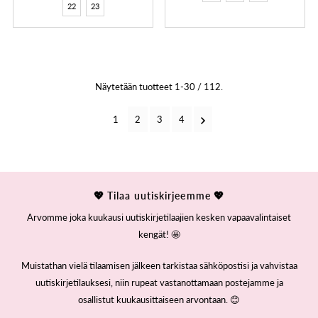
22
23
Näytetään tuotteet 1-30 / 112.
1
2
3
4
💖 Tilaa uutiskirjeemme 💖
Arvomme joka kuukausi uutiskirjetilaajien kesken vapaavalintaiset
kengät! 🤩
Muistathan vielä tilaamisen jälkeen tarkistaa sähköpostisi ja vahvistaa
uutiskirjetilauksesi, niin rupeat vastanottamaan postejamme ja
osallistut kuukausittaiseen arvontaan. 😊