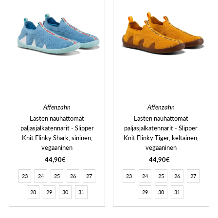
Affenzahn
Affenzahn
Lasten nauhattomat
Lasten nauhattomat
paljasjalkatennarit - Slipper
paljasjalkatennarit - Slipper
Knit Flinky Shark, sininen,
Knit Flinky Tiger, keltainen,
vegaaninen
vegaaninen
44,90€
44,90€
23
24
25
26
27
23
24
25
26
27
28
29
30
31
29
30
31