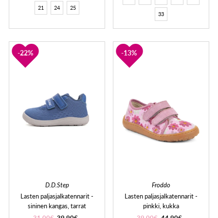
21
24
25
33
22%
13%
D.D.Step
Froddo
Lasten paljasjalkatennarit -
Lasten paljasjalkatennarit -
sininen kangas, tarrat
pinkki, kukka
31,00€
39,90€
39,00€
44,90€