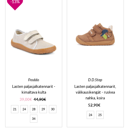
13%
Froddo
D.D.Step
Lasten paljasjalkatennarit -
Lasten paljasjalkatennarit,
kimaltava kulta
välikausikengät - ruskea
nahka, koira
39,00€
44,90€
52,90€
21
24
28
29
30
24
25
34