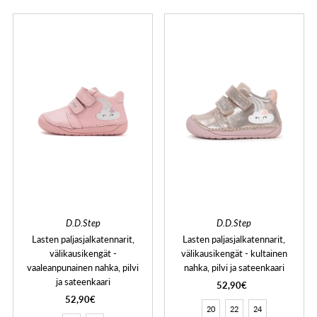
D.D.Step
D.D.Step
Lasten paljasjalkatennarit,
Lasten paljasjalkatennarit,
välikausikengät -
välikausikengät - kultainen
vaaleanpunainen nahka, pilvi
nahka, pilvi ja sateenkaari
ja sateenkaari
52,90€
52,90€
20
22
24