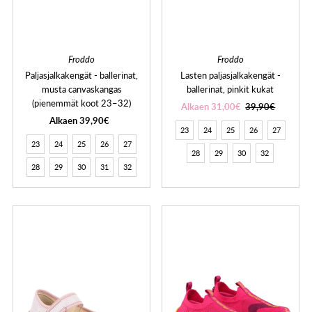
Froddo
Froddo
Paljasjalkakengät - ballerinat,
Lasten paljasjalkakengät -
musta canvaskangas
ballerinat, pinkit kukat
(pienemmät koot 23–32)
Alkaen 31,00€
39,90€
Alkaen 39,90€
23
24
25
26
27
23
24
25
26
27
28
29
30
32
28
29
30
31
32