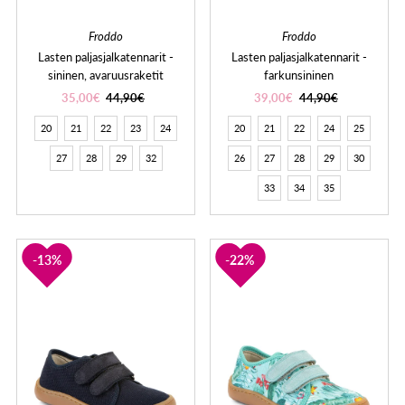
Froddo
Froddo
Lasten paljasjalkatennarit -
Lasten paljasjalkatennarit -
sininen, avaruusraketit
farkunsininen
35,00€
44,90€
39,00€
44,90€
20
21
22
23
24
20
21
22
24
25
27
28
29
32
26
27
28
29
30
33
34
35
13%
22%