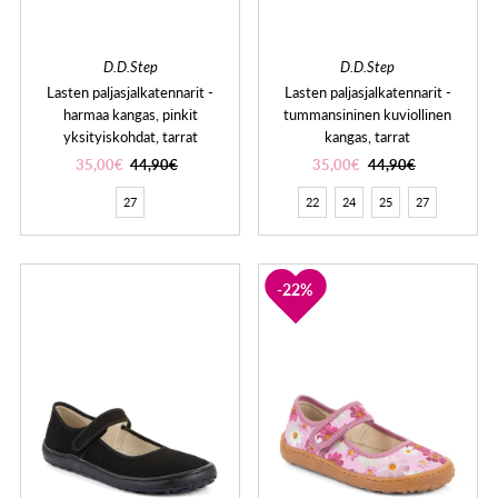
D.D.Step
D.D.Step
Lasten paljasjalkatennarit -
Lasten paljasjalkatennarit -
harmaa kangas, pinkit
tummansininen kuviollinen
yksityiskohdat, tarrat
kangas, tarrat
35,00€
44,90€
35,00€
44,90€
27
22
24
25
27
22%