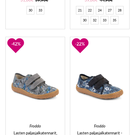
30
33
21
22
24
27
28
30
32
33
35
42%
22%
Froddo
Froddo
Lasten paljasjalkatennarit,
Lasten paljasjalkatennarit -