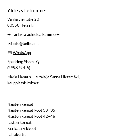
Yhteystietomme:
Vanha viertotie 20
00350 Helsinki
➡️
Tarkista aukioloaikamme
⬅️
✉️ info@bellissima.fi
✉️
WhatsApp
Sparkling Shoes Ky
(2998794-5)
Maria Hannus-Hautala ja Sanna Hietamäki,
kauppiassiskokset
Naisten kengät
Naisten kengät koot 33–35
Naisten kengät koot 42–46
Lasten kengät
Kenkätarvikkeet
Lahjakortit