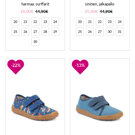
harmaa, surffarit
sininen, jalkapallo
26,00€
44,90€
35,00€
44,90€
20
21
22
23
24
20
21
22
23
24
25
26
27
28
29
25
26
27
30
31
30
22%
13%