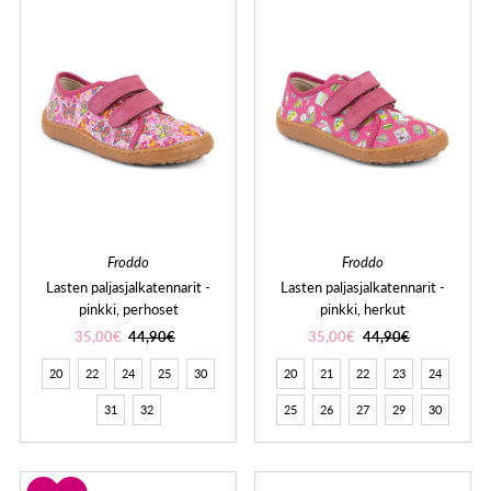
Froddo
Froddo
Lasten paljasjalkatennarit -
Lasten paljasjalkatennarit -
pinkki, perhoset
pinkki, herkut
35,00€
44,90€
35,00€
44,90€
20
22
24
25
30
20
21
22
23
24
31
32
25
26
27
29
30