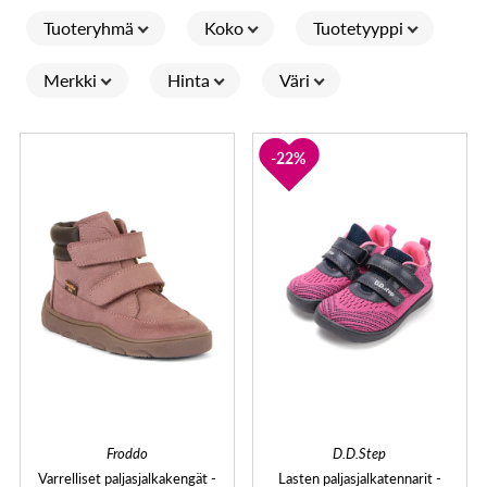
Tuoteryhmä
Koko
Tuotetyyppi
Merkki
Hinta
Väri
22%
Froddo
D.D.Step
Varrelliset paljasjalkakengät -
Lasten paljasjalkatennarit -