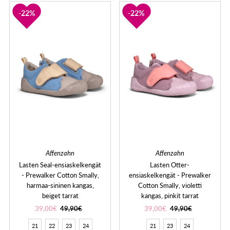
22%
22%
Affenzahn
Affenzahn
Lasten Seal-ensiaskelkengät
Lasten Otter-
- Prewalker Cotton Smally,
ensiaskelkengät - Prewalker
harmaa-sininen kangas,
Cotton Smally, violetti
beiget tarrat
kangas, pinkit tarrat
39,00€
49,90€
39,00€
49,90€
21
22
23
24
21
23
24