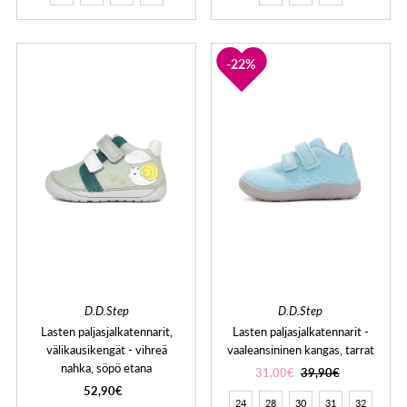
22%
D.D.Step
D.D.Step
Lasten paljasjalkatennarit,
Lasten paljasjalkatennarit -
välikausikengät - vihreä
vaaleansininen kangas, tarrat
nahka, söpö etana
31,00€
39,90€
52,90€
24
28
30
31
32