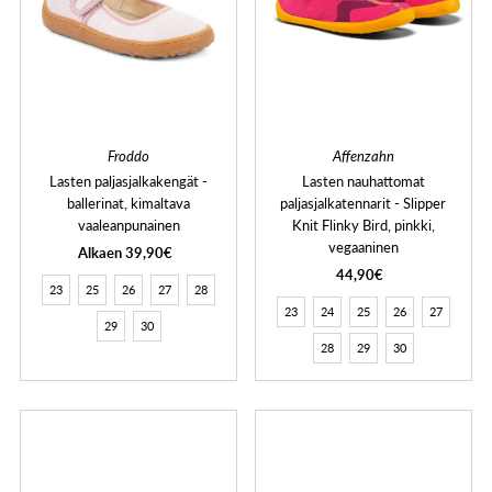
Froddo
Affenzahn
Lasten paljasjalkakengät -
Lasten nauhattomat
ballerinat, kimaltava
paljasjalkatennarit - Slipper
vaaleanpunainen
Knit Flinky Bird, pinkki,
vegaaninen
Alkaen 39,90€
44,90€
23
25
26
27
28
23
24
25
26
27
29
30
28
29
30