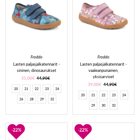
Froddo
Froddo
Lasten paljasjalkatennarit -
Lasten paljasjalkatennarit -
sininen, dinosaurukset
vaaleanpunainen,
yksisarviset
35,00€
44,90€
39,00€
44,90€
20
21
22
23
24
20
21
22
23
24
26
28
29
32
29
30
32
22%
22%