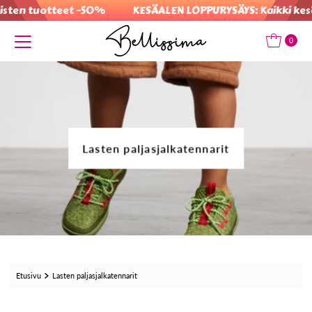
 tuotteet -50%
KESÄALEN LOPPURYSÄYS: Kaikki kesäalen
Translation missing: fi.accessibility.skip_to_text
0
Lasten paljasjalkatennarit
Etusivu
Lasten paljasjalkatennarit