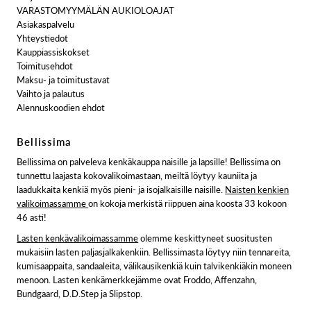
VARASTOMYYMÄLÄN AUKIOLOAJAT
Asiakaspalvelu
Yhteystiedot
Kauppiassiskokset
Toimitusehdot
Maksu- ja toimitustavat
Vaihto ja palautus
Alennuskoodien ehdot
Bellissima
Bellissima on palveleva kenkäkauppa naisille ja lapsille! Bellissima on
tunnettu laajasta kokovalikoimastaan, meiltä löytyy kauniita ja
laadukkaita kenkiä myös pieni- ja isojalkaisille naisille.
Naisten kenkien
valikoimassamme
on kokoja merkistä riippuen aina koosta 33 kokoon
46 asti!
Lasten kenkävalikoimassamme
olemme keskittyneet suositusten
mukaisiin lasten paljasjalkakenkiin. Bellissimasta löytyy niin tennareita,
kumisaappaita, sandaaleita, välikausikenkiä kuin talvikenkiäkin moneen
menoon. Lasten kenkämerkkejämme ovat Froddo, Affenzahn,
Bundgaard, D.D.Step ja Slipstop.