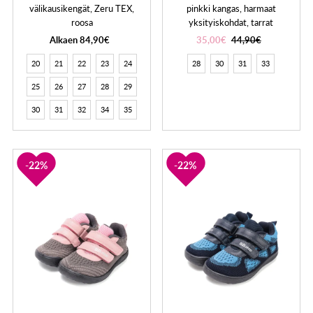
välikausikengät, Zeru TEX,
pinkki kangas, harmaat
roosa
yksityiskohdat, tarrat
Alkaen 84,90€
35,00€
44,90€
20
21
22
23
24
28
30
31
33
25
26
27
28
29
30
31
32
34
35
22%
22%