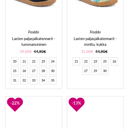
Froddo
Froddo
Lasten paljasjalkatennarit -
Lasten paljasjalkatennarit -
tummansininen
minttu, kukka
39,00€
44,90€
35,00€
44,90€
20
21
22
23
24
21
22
23
25
26
25
26
27
28
30
27
29
30
31
32
33
34
35
22%
13%