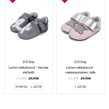
D.D.Step
D.D.Step
Lasten nahkatossut - harmaa,
Lasten nahkatossut -
elefantti
vaaleanpunainen, nalle
23,00€
29,90€
23,00€
29,90€
M (20/21)
L (22/23)
L (22/23)