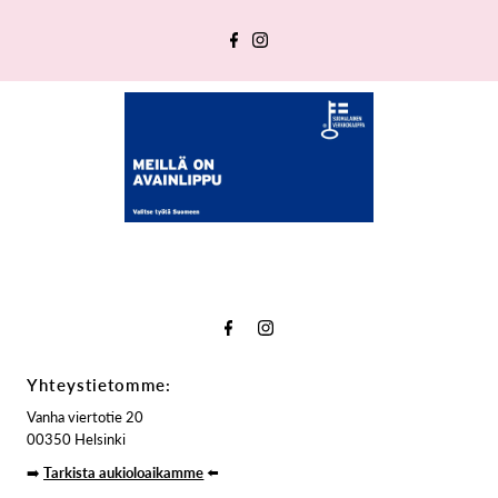
Yhteystietomme:
Vanha viertotie 20
00350 Helsinki
➡️
Tarkista aukioloaikamme
⬅️