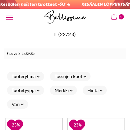
esäalen naisten tuotteet -50%
KESÄALEN LOPPURYSÄYS: 
Translation missing: fi.accessibility.skip_to_text
0
L (22/23)
Etusivu
L (22/23)
Tuoteryhmä
Tossujen koot
Tuotetyyppi
Merkki
Hinta
Väri
23%
23%