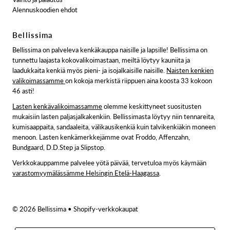
Alennuskoodien ehdot
Bellissima
Bellissima on palveleva kenkäkauppa naisille ja lapsille! Bellissima on
tunnettu laajasta kokovalikoimastaan, meiltä löytyy kauniita ja
laadukkaita kenkiä myös pieni- ja isojalkaisille naisille.
Naisten kenkien
valikoimassamme
on kokoja merkistä riippuen aina koosta 33 kokoon
46 asti!
Lasten kenkävalikoimassamme
olemme keskittyneet suositusten
mukaisiin lasten paljasjalkakenkiin. Bellissimasta löytyy niin tennareita,
kumisaappaita, sandaaleita, välikausikenkiä kuin talvikenkiäkin moneen
menoon. Lasten kenkämerkkejämme ovat Froddo, Affenzahn,
Bundgaard, D.D.Step ja Slipstop.
Verkkokauppamme palvelee yötä päivää, tervetuloa myös käymään
varastomyymälässämme Helsingin Etelä-Haagassa
.
© 2026 Bellissima
• Shopify-verkkokaupat