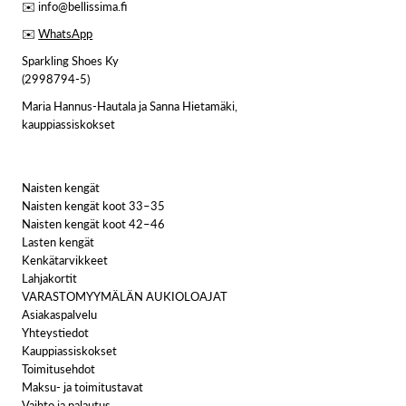
✉️ info@bellissima.fi
✉️
WhatsApp
Sparkling Shoes Ky
(2998794-5)
Maria Hannus-Hautala ja Sanna Hietamäki,
kauppiassiskokset
Naisten kengät
Naisten kengät koot 33–35
Naisten kengät koot 42–46
Lasten kengät
Kenkätarvikkeet
Lahjakortit
VARASTOMYYMÄLÄN AUKIOLOAJAT
Asiakaspalvelu
Yhteystiedot
Kauppiassiskokset
Toimitusehdot
Maksu- ja toimitustavat
Vaihto ja palautus